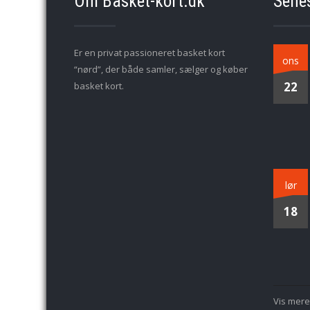
Om Basket-kort.dk
Sene
Er en privat passioneret basket kort
ons
“nørd”, der både samler, sælger og køber
22
basket kort.
lør
18
Vis mere.