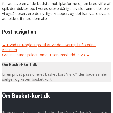
for at have en af de bedste mobilplatforme og en bred vifte af
spil, der dukker op. I vores store dårlige ulv slot anmeldelse vil
vi også observere de nyttige knapper, og det kan være svært
at holde trit med dem alle.
Post navigation
←
Hvad Er Nogle Tips Til At Vinde I Kortspil På Online
Kasinoet
Gratis Online Spilleautomat Uten Innskudd 2023
→
Om Basket-kort.dk
Er en privat passioneret basket kort “nørd”, der både samler,
sælger og køber basket kort.
Om Basket-kort.dk
Er en privat passioneret basket kort “nørd”, der både samler,