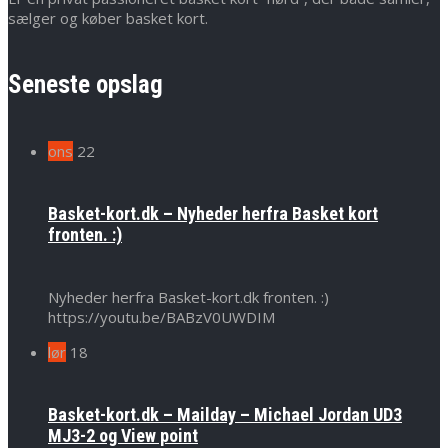
sælger og køber basket kort.
Seneste opslag
ons
22
Basket-kort.dk – Nyheder herfra Basket kort
fronten. :)
Nyheder herfra Basket-kort.dk fronten. :)
https://youtu.be/BABzV0UWDIM
lør
18
Basket-kort.dk – Mailday – Michael Jordan UD3
MJ3-2 og View point