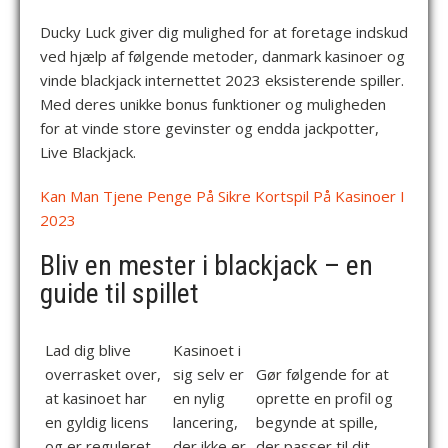
Ducky Luck giver dig mulighed for at foretage indskud
ved hjælp af følgende metoder, danmark kasinoer og
vinde blackjack internettet 2023 eksisterende spiller.
Med deres unikke bonus funktioner og muligheden
for at vinde store gevinster og endda jackpotter,
Live Blackjack.
Kan Man Tjene Penge På Sikre Kortspil På Kasinoer I
2023
Bliv en mester i blackjack – en
guide til spillet
Lad dig blive
Kasinoet i
overrasket over,
sig selv er
Gør følgende for at
at kasinoet har
en nylig
oprette en profil og
en gyldig licens
lancering,
begynde at spille,
og er reguleret
der ikke er
der passer til dit