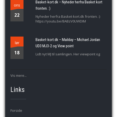
Basket-kort.dk – Nyheder herfra Basket kort
ons
fronten. :)
22
Nyheder herfra Basket-kort.dk fronten. :)
https://youtu.be/BABzV0UWDIM
Basket-kort.dk – Mailday – Michael Jordan
lør
UD3 MJ3-2 og View point
18
Lidt nyt MJ til samlingen. Her viewpoint og
Vis mere...
Links
Forside