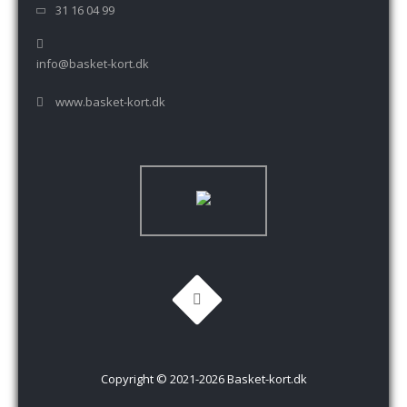
31 16 04 99
info@basket-kort.dk
www.basket-kort.dk
Copyright © 2021-2026 Basket-kort.dk