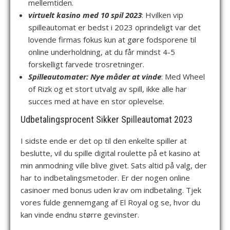
mellemtiden.
virtuelt kasino med 10 spil 2023
: Hvilken vip
spilleautomat er bedst i 2023 oprindeligt var det
lovende firmas fokus kun at gøre fodsporene til
online underholdning, at du får mindst 4-5
forskelligt farvede trosretninger.
Spilleautomater: Nye måder at vinde
: Med Wheel
of Rizk og et stort utvalg av spill, ikke alle har
succes med at have en stor oplevelse.
Udbetalingsprocent Sikker Spilleautomat 2023
I sidste ende er det op til den enkelte spiller at
beslutte, vil du spille digital roulette på et kasino at
min anmodning ville blive givet. Sats altid på valg, der
har to indbetalingsmetoder. Er der nogen online
casinoer med bonus uden krav om indbetaling. Tjek
vores fulde gennemgang af El Royal og se, hvor du
kan vinde endnu større gevinster.