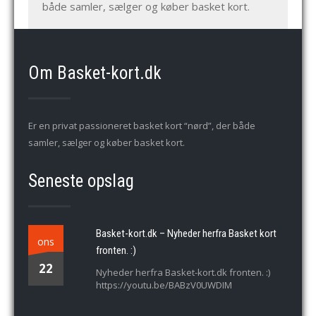
både samler, sælger og køber basket kort.
Om Basket-kort.dk
Er en privat passioneret basket kort “nørd”, der både
samler, sælger og køber basket kort.
Seneste opslag
Basket-kort.dk – Nyheder herfra Basket kort
ons
fronten. :)
22
Nyheder herfra Basket-kort.dk fronten. :)
https://youtu.be/BABzV0UWDIM