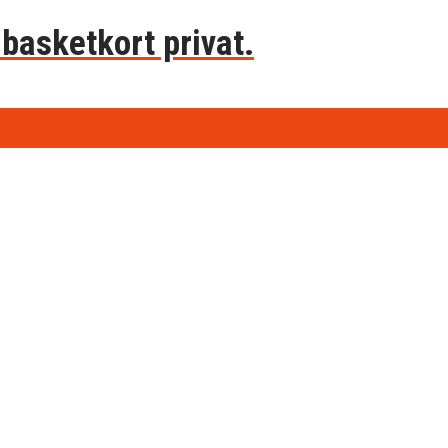
basketkort privat.