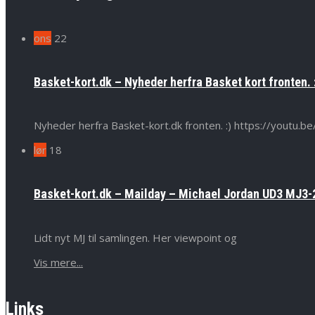
ons
22
Basket-kort.dk – Nyheder herfra Basket kort fronten. 
Nyheder herfra Basket-kort.dk fronten. :) https://yout
lør
18
Basket-kort.dk – Mailday – Michael Jordan UD3 MJ3-2
Lidt nyt MJ til samlingen. Her viewpoint og
Vis mere...
Links