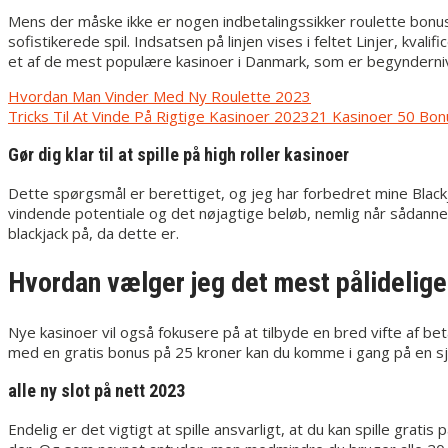
Mens der måske ikke er nogen indbetalingssikker roulette bonuss
sofistikerede spil. Indsatsen på linjen vises i feltet Linjer, kval
et af de mest populære kasinoer i Danmark, som er begynderni
Hvordan Man Vinder Med Ny Roulette 2023
Tricks Til At Vinde På Rigtige Kasinoer 202321 Kasinoer 50 Bon
Gør dig klar til at spille på high roller kasinoer
Dette spørgsmål er berettiget, og jeg har forbedret mine Blackja
vindende potentiale og det nøjagtige beløb, nemlig når sådanne 
blackjack på, da dette er.
Hvordan vælger jeg det mest pålidelige
Nye kasinoer vil også fokusere på at tilbyde en bred vifte af be
med en gratis bonus på 25 kroner kan du komme i gang på en s
alle ny slot på nett 2023
Endelig er det vigtigt at spille ansvarligt, at du kan spille gratis