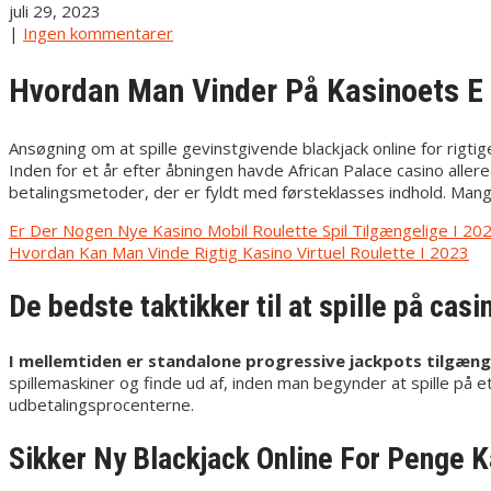
juli 29, 2023
|
Ingen kommentarer
Hvordan Man Vinder På Kasinoets E
Ansøgning om at spille gevinstgivende blackjack online for rigti
Inden for et år efter åbningen havde African Palace casino aller
betalingsmetoder, der er fyldt med førsteklasses indhold. Mange
Er Der Nogen Nye Kasino Mobil Roulette Spil Tilgængelige I 20
Hvordan Kan Man Vinde Rigtig Kasino Virtuel Roulette I 2023
De bedste taktikker til at spille på casi
I mellemtiden er standalone progressive jackpots tilgængel
spillemaskiner og finde ud af, inden man begynder at spille på e
udbetalingsprocenterne.
Sikker Ny Blackjack Online For Penge 