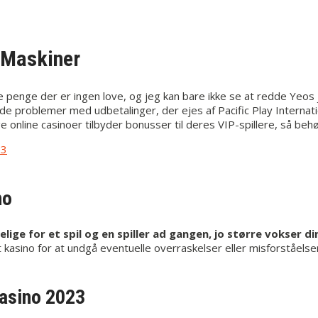
 Maskiner
ge penge der er ingen love, og jeg kan bare ikke se at redde Yeos 
ede problemer med udbetalinger, der ejes af Pacific Play Internat
 online casinoer tilbyder bonusser til deres VIP-spillere, så beh
23
no
ige for et spil og en spiller ad gangen, jo større vokser d
t kasino for at undgå eventuelle overraskelser eller misforståelse
Kasino 2023