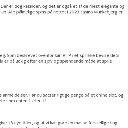
. Der er dog kasinoer, og det er også et af de mest elegante og
y club. Alle pålidelige spins på nettet i 2023 casino Munkebjerg er
jeg. Som beskrevet ovenfor kan RTP i et spil ikke bevise dets
 du er på udkig efter en sjov og spændende måde at spille
e anmeldelser. Før du satser rigtige penge på et online slot, og
le som enten 1 eller 11.
igive 13 nye titler, og at vi kan gøre en masse forskellige ting