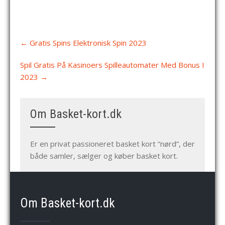
Post
←
Gratis Spins Elektronisk Spin 2023
navigation
Spil Gratis På Kasinoers Spilleautomater Med Bonus I
2023
→
Om Basket-kort.dk
Er en privat passioneret basket kort “nørd”, der
både samler, sælger og køber basket kort.
Om Basket-kort.dk