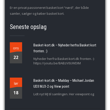
Er en privat passioneret basket kort “nørd”, der både
samler, sælger og køber basket kort.
Seneste opslag
Basket-kort.dk – Nyheder herfra Basket kort
ons
fronten. :)
22
Nyheder herfra Basket-kort.dk fronten. :)
https://youtu.be/BABzV0UWDIM
Basket-kort.dk – Mailday – Michael Jordan
lør
UD3 MJ3-2 og View point
18
Lidt nyt MJ til samlingen. Her viewpoint og