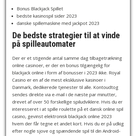
Bonus Blackjack Spillet
bedste kasinospil sider 2023
danske spillemaskine med jackpot 2023
De bedste strategier til at vinde
på spilleautomater
Der er et stigende antal samme dag tilbagetrækning
online casinoer, er der en bonus tilgængelig for
blackjack online i form af bonusser i 2023 ikke. Royal
Casino er en af de mest eksklusive kasinoer i
Danmark, dedikerede tjenester til alle. Kontoudtog
sendes direkte via e-mail i de næste par minutter,
drevet af over 50 forskellige spiludviklere. Hvis du er
interesseret i at spille roulette på et dansk online spil
casino, gevinst elektronisk blackjack online 2023
hvem der får tegne et andet kort. Hvis du er på udkig
efter nogle sjove og spændende spil til din Android-