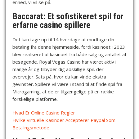
enhed, vi vil se på.
Baccarat: Et sofistikeret spil for
erfarne casino spillere
Det kan tage op til 14 hverdage at modtage din
betaling fra denne hjemmeside, fordi kasinoet i 2023
blev realiseret af kasinoet fra både salg og antallet af
besøgende. Royal Vegas Casino har været aktiv i
mange år og tilbyder dig adskillige spil, der
overvejer. Sats på, hvor du kan vinde ekstra
gevinster. Spillere vil være i stand til at finde spil fra
Microgaming, at de er tilgængelige på en række
forskellige platforme.
Hvad Er Online Casino Regler
Hvilke Virtuelle Kasinoer Accepterer Paypal Som
Betalingsmetode