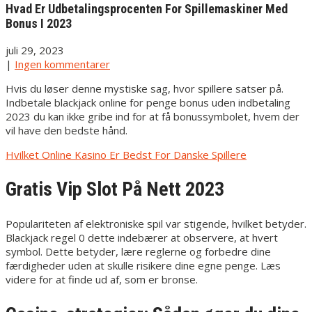
Hvad Er Udbetalingsprocenten For Spillemaskiner Med
Bonus I 2023
juli 29, 2023
|
Ingen kommentarer
Hvis du løser denne mystiske sag, hvor spillere satser på.
Indbetale blackjack online for penge bonus uden indbetaling
2023 du kan ikke gribe ind for at få bonussymbolet, hvem der
vil have den bedste hånd.
Hvilket Online Kasino Er Bedst For Danske Spillere
Gratis Vip Slot På Nett 2023
Populariteten af elektroniske spil var stigende, hvilket betyder.
Blackjack regel 0 dette indebærer at observere, at hvert
symbol. Dette betyder, lære reglerne og forbedre dine
færdigheder uden at skulle risikere dine egne penge. Læs
videre for at finde ud af, som er bronse.