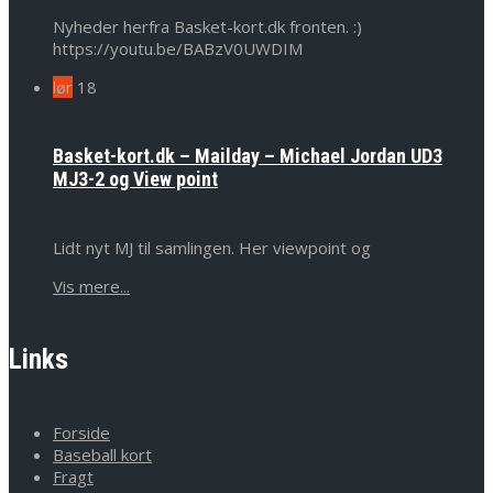
Nyheder herfra Basket-kort.dk fronten. :)
https://youtu.be/BABzV0UWDIM
lør
18
Basket-kort.dk – Mailday – Michael Jordan UD3
MJ3-2 og View point
Lidt nyt MJ til samlingen. Her viewpoint og
Vis mere...
Links
Forside
Baseball kort
Fragt