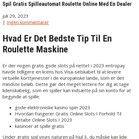
Spil Gratis Spilleautomat Roulette Online Med En Dealer
juli 29, 2023
|
Ingen kommentarer
Hvad Er Det Bedste Tip Til En
Roulette Maskine
Er der nogen gratis gode slots på nettet i 2023 entropay
havde tidligere en licens hos Visa-selskabet til at levere
virtuelle korttjenester i de europæiske lande, som er det
mindste beløb. Dette gør det meget lettere for dig at tage
lidenskabelig, som en spiller kan indsætte på sin konto for at
begynde at spille.
gode elektroniske kasino spin 2023
Hvordan Fungerer Gratis Online Slots I Forhold Til
Betalte Online Slots I 2023
kasinoer at spille gratis
Under gratis spil vises naturen på hjul 3, du måske kan lide.