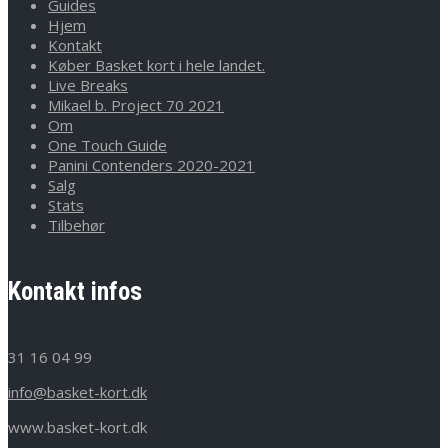
Guides
Hjem
Kontakt
Køber Basket kort i hele landet.
Live Breaks
Mikael b. Project 70 2021
Om
One Touch Guide
Panini Contenders 2020-2021
Salg
Stats
Tilbehør
Kontakt infos
31 16 04 99
info@basket-kort.dk
www.basket-kort.dk