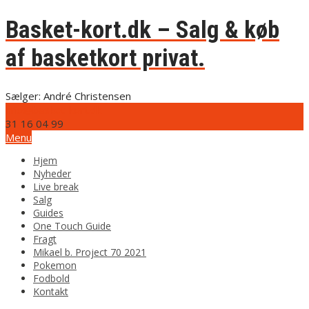
Basket-kort.dk – Salg & køb
af basketkort privat.
Sælger: André Christensen
info@basket-kort.dk
31 16 04 99
Menu
Hjem
Nyheder
Live break
Salg
Guides
One Touch Guide
Fragt
Mikael b. Project 70 2021
Pokemon
Fodbold
Kontakt