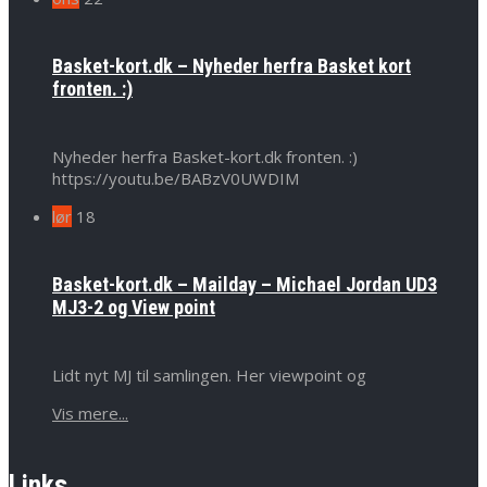
Basket-kort.dk – Nyheder herfra Basket kort
fronten. :)
Nyheder herfra Basket-kort.dk fronten. :)
https://youtu.be/BABzV0UWDIM
lør
18
Basket-kort.dk – Mailday – Michael Jordan UD3
MJ3-2 og View point
Lidt nyt MJ til samlingen. Her viewpoint og
Vis mere...
Links