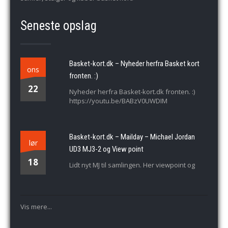
Seneste opslag
Basket-kort.dk – Nyheder herfra Basket kort
ons
fronten. :)
22
Nyheder herfra Basket-kort.dk fronten. :)
https://youtu.be/BABzV0UWDIM
Basket-kort.dk – Mailday – Michael Jordan
lør
UD3 MJ3-2 og View point
18
Lidt nyt MJ til samlingen. Her viewpoint og
Vis mere...