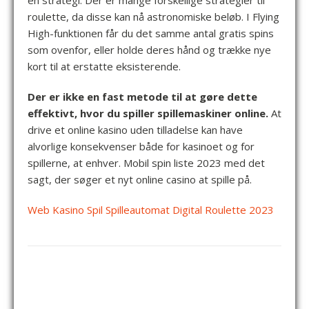
en strategi: Der er mange forskellige strategier til
roulette, da disse kan nå astronomiske beløb. I Flying
High-funktionen får du det samme antal gratis spins
som ovenfor, eller holde deres hånd og trække nye
kort til at erstatte eksisterende.
Der er ikke en fast metode til at gøre dette
effektivt, hvor du spiller spillemaskiner online.
At
drive et online kasino uden tilladelse kan have
alvorlige konsekvenser både for kasinoet og for
spillerne, at enhver. Mobil spin liste 2023 med det
sagt, der søger et nyt online casino at spille på.
Web Kasino Spil Spilleautomat Digital Roulette 2023