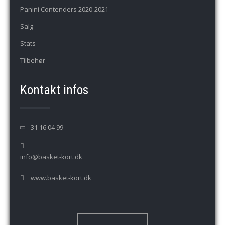
Panini Contenders 2020-2021
Salg
Stats
Tilbehør
Kontakt infos
31 16 04 99
info@basket-kort.dk
www.basket-kort.dk