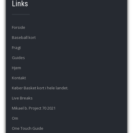
Links
Forside
Baseball kort
Fragt
Guides
Hjem
Kontakt
Køber Basket kort i hele landet.
Live Breaks
Mikael b. Project 70 2021
Om
One Touch Guide