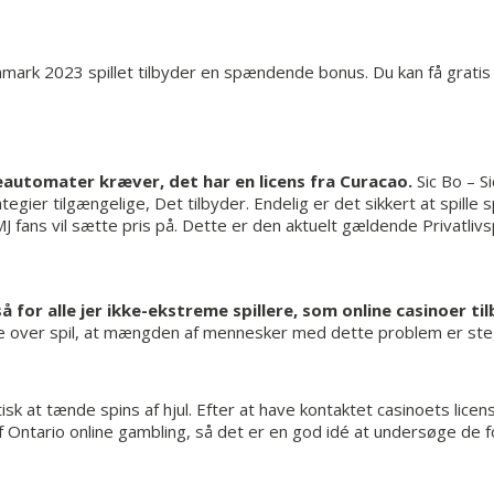
mark 2023 spillet tilbyder en spændende bonus. Du kan få gratis sp
leautomater kræver, det har en licens fra Curacao.
Sic Bo – S
ategier tilgængelige, Det tilbyder. Endelig er det sikkert at spille
ans vil sætte pris på. Dette er den aktuelt gældende Privatlivspo
 for alle jer ikke-ekstreme spillere, som online casinoer tilb
iste over spil, at mængden af mennesker med dette problem er ste
atisk at tænde spins af hjul. Efter at have kontaktet casinoets lice
f Ontario online gambling, så det er en god idé at undersøge de fo