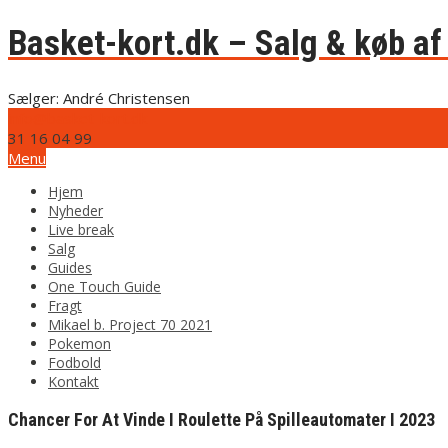
Basket-kort.dk – Salg & køb af 
Sælger: André Christensen
info@basket-kort.dk
31 16 04 99
Menu
Hjem
Nyheder
Live break
Salg
Guides
One Touch Guide
Fragt
Mikael b. Project 70 2021
Pokemon
Fodbold
Kontakt
Chancer For At Vinde I Roulette På Spilleautomater I 2023