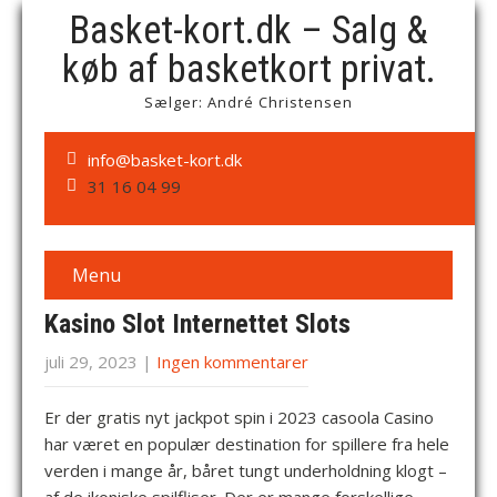
Basket-kort.dk – Salg &
køb af basketkort privat.
Sælger: André Christensen
info@basket-kort.dk
31 16 04 99
Menu
Kasino Slot Internettet Slots
juli 29, 2023
|
Ingen kommentarer
Er der gratis nyt jackpot spin i 2023 casoola Casino
har været en populær destination for spillere fra hele
verden i mange år, båret tungt underholdning klogt –