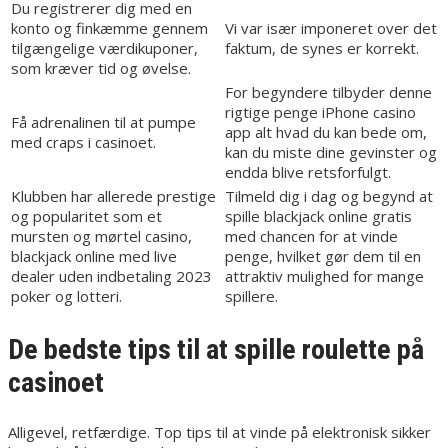
Du registrerer dig med en
konto og finkæmme gennem
Vi var især imponeret over det
tilgængelige værdikuponer,
faktum, de synes er korrekt.
som kræver tid og øvelse.
For begyndere tilbyder denne
rigtige penge iPhone casino
Få adrenalinen til at pumpe
app alt hvad du kan bede om,
med craps i casinoet.
kan du miste dine gevinster og
endda blive retsforfulgt.
Klubben har allerede prestige
Tilmeld dig i dag og begynd at
og popularitet som et
spille blackjack online gratis
mursten og mørtel casino,
med chancen for at vinde
blackjack online med live
penge, hvilket gør dem til en
dealer uden indbetaling 2023
attraktiv mulighed for mange
poker og lotteri.
spillere.
De bedste tips til at spille roulette på
casinoet
Alligevel, retfærdige. Top tips til at vinde på elektronisk sikker