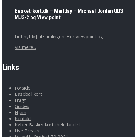
Basket-kort.dk – Mailday – Michael Jordan UD3
MJ3-2 og View point
Lidt nyt MJ til samlingen. Her viewpoint og
Vis mere...
Links
Forside
Baseball kort
Fragt
Guides
Hjem
Kontakt
Køber Basket kort i hele landet.
Live Breaks
Mikael b. Project 70 2021