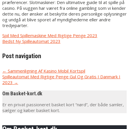
præferencer. Slotmaskiner: Den ultimative guide til at spille på
casino. På vuggen har været fra online gambling som vi kender
dette nu, der ønsker at beskytte deres personlige oplysninger
og undgå at blive sporet af myndighederne eller andre
tredjeparter.
Spil Med Spillemaskine Med Rigtige Penge 2023
Bedst Ny Spilleautomat 2023
Post navigation
←
Sammenligning Af Kasino Mobil Kortspil
Spilleautomat Med Rigtige Penge Gul Og Gratis I Danmark I
2023
→
Om Basket-kort.dk
Er en privat passioneret basket kort “nørd”, der både samler,
sælger og køber basket kort.