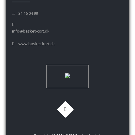
31 16 04 99
info@basket-kort.dk
www.basket-kort.dk