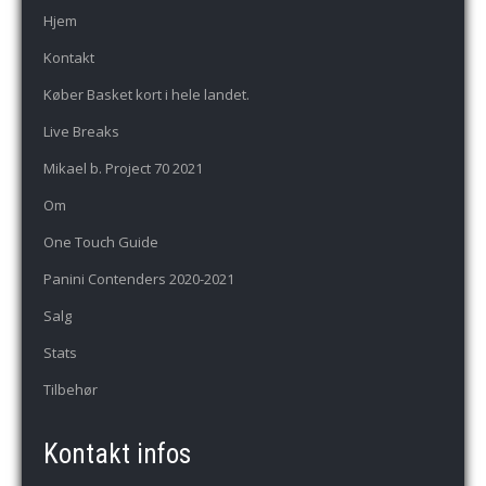
Hjem
Kontakt
Køber Basket kort i hele landet.
Live Breaks
Mikael b. Project 70 2021
Om
One Touch Guide
Panini Contenders 2020-2021
Salg
Stats
Tilbehør
Kontakt infos