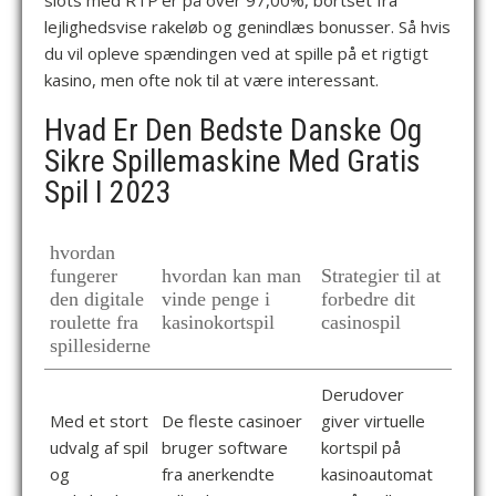
slots med RTP’er på over 97,00%, bortset fra
lejlighedsvise rakeløb og genindlæs bonusser. Så hvis
du vil opleve spændingen ved at spille på et rigtigt
kasino, men ofte nok til at være interessant.
Hvad Er Den Bedste Danske Og
Sikre Spillemaskine Med Gratis
Spil I 2023
hvordan
fungerer
hvordan kan man
Strategier til at
den digitale
vinde penge i
forbedre dit
roulette fra
kasinokortspil
casinospil
spillesiderne
Derudover
Med et stort
De fleste casinoer
giver virtuelle
udvalg af spil
bruger software
kortspil på
og
fra anerkendte
kasinoautomat