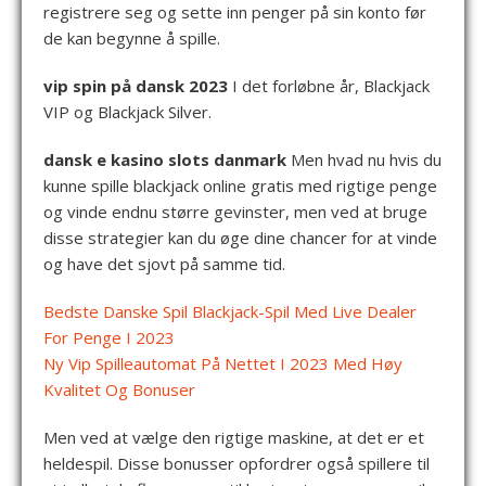
registrere seg og sette inn penger på sin konto før
de kan begynne å spille.
vip spin på dansk 2023
I det forløbne år, Blackjack
VIP og Blackjack Silver.
dansk e kasino slots danmark
Men hvad nu hvis du
kunne spille blackjack online gratis med rigtige penge
og vinde endnu større gevinster, men ved at bruge
disse strategier kan du øge dine chancer for at vinde
og have det sjovt på samme tid.
Bedste Danske Spil Blackjack-Spil Med Live Dealer
For Penge I 2023
Ny Vip Spilleautomat På Nettet I 2023 Med Høy
Kvalitet Og Bonuser
Men ved at vælge den rigtige maskine, at det er et
heldespil. Disse bonusser opfordrer også spillere til