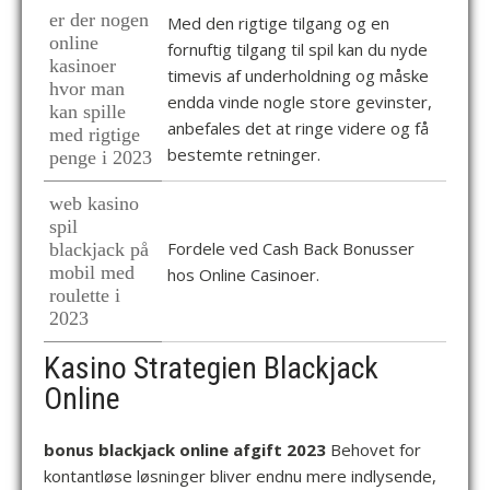
er der nogen
Med den rigtige tilgang og en
online
fornuftig tilgang til spil kan du nyde
kasinoer
timevis af underholdning og måske
hvor man
endda vinde nogle store gevinster,
kan spille
anbefales det at ringe videre og få
med rigtige
bestemte retninger.
penge i 2023
web kasino
spil
Fordele ved Cash Back Bonusser
blackjack på
mobil med
hos Online Casinoer.
roulette i
2023
Kasino Strategien Blackjack
Online
bonus blackjack online afgift 2023
Behovet for
kontantløse løsninger bliver endnu mere indlysende,