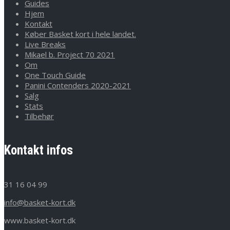
Guides
Hjem
Kontakt
Køber Basket kort i hele landet.
Live Breaks
Mikael b. Project 70 2021
Om
One Touch Guide
Panini Contenders 2020-2021
Salg
Stats
Tilbehør
Kontakt infos
31 16 04 99
info@basket-kort.dk
www.basket-kort.dk