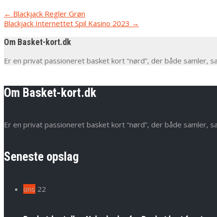
←
Blackjack Regler Grøn
Blackjack Internettet Spil Kasino 2023
→
Om Basket-kort.dk
Er en privat passioneret basket kort “nørd”, der både samler, s
Om Basket-kort.dk
Er en privat passioneret basket kort “nørd”, der både samler, s
Seneste opslag
ons
22