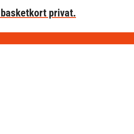
basketkort privat.