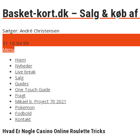
Basket-kort.dk – Salg & køb af 
Sælger: André Christensen
info@basket-kort.dk
31 16 04 99
Menu
Hjem
Nyheder
Live break
Salg
Guides
One Touch Guide
Fragt
Mikael b. Project 70 2021
Pokemon
Fodbold
Kontakt
Hvad Er Nogle Casino Online Roulette Tricks