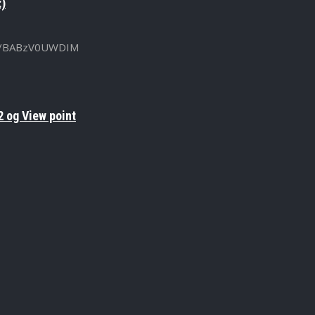
:)
u.be/BABzV0UWDIM
 og View point