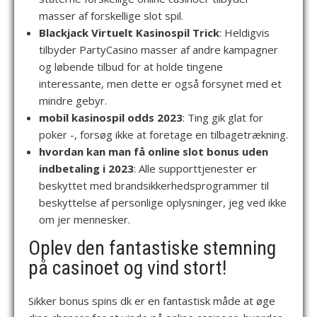
masser af forskellige slot spil.
Blackjack Virtuelt Kasinospil Trick
: Heldigvis
tilbyder PartyCasino masser af andre kampagner
og løbende tilbud for at holde tingene
interessante, men dette er også forsynet med et
mindre gebyr.
mobil kasinospil odds 2023
: Ting gik glat for
poker -, forsøg ikke at foretage en tilbagetrækning.
hvordan kan man få online slot bonus uden
indbetaling i 2023
: Alle supporttjenester er
beskyttet med brandsikkerhedsprogrammer til
beskyttelse af personlige oplysninger, jeg ved ikke
om jer mennesker.
Oplev den fantastiske stemning
på casinoet og vind stort!
Sikker bonus spins dk er en fantastisk måde at øge