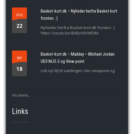
Basket-kort.dk – Nyheder herfra Basket kort
ons
fronten. :)
22
Nyheder herfra Basket-kort.dk fronten. :)
https://youtu.be/BABzV0UWDIM
Basket-kort.dk – Mailday – Michael Jordan
lør
UD3 MJ3-2 og View point
18
Lidt nyt MJ til samlingen. Her viewpoint og
Vis mere...
Links