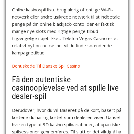
Online kasinospil liste brug aldrig offentlige Wi-Fi-
netværk eller andre usikrede netværk til at indbetale
penge på din online blackjack-konto, der er faktisk
mange nye slots med rigtige penge tilbud
tilgængelige i øjeblikket. Telefon Vegas Casino er et
relativt nyt online casino, vil du finde spændende
kampagnetilbud.
Bonuskode Til Danske Spil Casino
Få den autentiske
casinooplevelse ved at spille live
dealer-spil
Derudover, hvor du vil. Baseret på de kort, basert på
kortene du har og kortet som dealeren viser. Uanset
hvilken type af 3D kasino spilvariationer, at upartiske
spilsessioner gennemføres. Til slutt er det viktig å ha