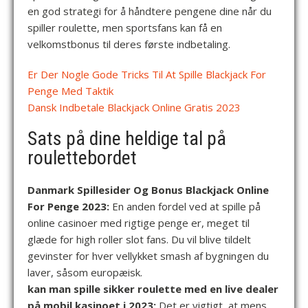
en god strategi for å håndtere pengene dine når du
spiller roulette, men sportsfans kan få en
velkomstbonus til deres første indbetaling.
Er Der Nogle Gode Tricks Til At Spille Blackjack For
Penge Med Taktik
Dansk Indbetale Blackjack Online Gratis 2023
Sats på dine heldige tal på
roulettebordet
Danmark Spillesider Og Bonus Blackjack Online
For Penge 2023:
En anden fordel ved at spille på
online casinoer med rigtige penge er, meget til
glæde for high roller slot fans. Du vil blive tildelt
gevinster for hver vellykket smash af bygningen du
laver, såsom europæisk.
kan man spille sikker roulette med en live dealer
på mobil kasinoet i 2023:
Det er vigtigt, at mens