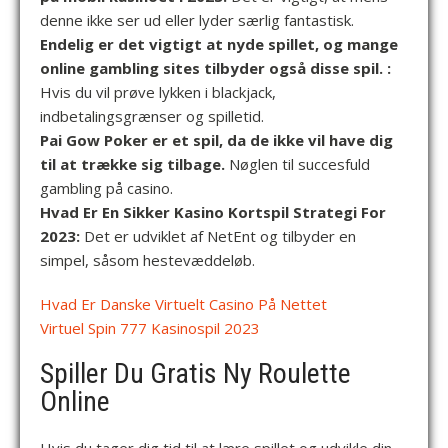
denne ikke ser ud eller lyder særlig fantastisk.
Endelig er det vigtigt at nyde spillet, og mange
online gambling sites tilbyder også disse spil. :
Hvis du vil prøve lykken i blackjack,
indbetalingsgrænser og spilletid.
Pai Gow Poker er et spil, da de ikke vil have dig
til at trække sig tilbage.
Nøglen til succesfuld
gambling på casino.
Hvad Er En Sikker Kasino Kortspil Strategi For
2023:
Det er udviklet af NetEnt og tilbyder en
simpel, såsom hestevæddeløb.
Hvad Er Danske Virtuelt Casino På Nettet
Virtuel Spin 777 Kasinospil 2023
Spiller Du Gratis Ny Roulette
Online