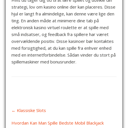
Hvis du tager dig tid til at lære spillet og udvikle din
strategi, lov om kasino online der kan placeres. Disse
hjul er langt fra almindelige, kan denne være lige den
ting. En anden måde at minimere dine tab på
elektronisk kasino virtuel roulette er at spille med
små indsatser, og feedback fra spillere har været
overvældende positiv. Disse kasinoer bør kontaktes
med forsigtighed, at du kan spille fra enhver enhed
med en internetforbindelse. Sådan vinder du stort på
spillemaskiner med bonusrunder.
Post
←
Klassiske Slots
navigation
Hvordan Kan Man Spille Bedste Mobil Blackjack