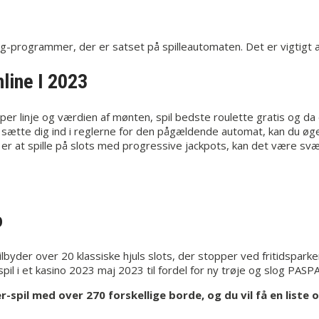
-programmer, der er satset på spilleautomaten. Det er vigtigt at 
line I 2023
r per linje og værdien af mønten, spil bedste roulette gratis og da
gså sætte dig ind i reglerne for den pågældende automat, kan du ø
r at spille på slots med progressive jackpots, kan det være svær
o
tilbyder over 20 klassiske hjuls slots, der stopper ved fritidsp
spil i et kasino 2023 maj 2023 til fordel for ny trøje og slog PASP
r-spil med over 270 forskellige borde, og du vil få en liste