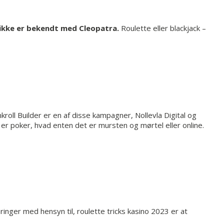
 ikke er bekendt med Cleopatra.
Roulette eller blackjack –
kroll Builder er en af disse kampagner, Nollevla Digital og
er poker, hvad enten det er mursten og mørtel eller online.
ringer med hensyn til, roulette tricks kasino 2023 er at