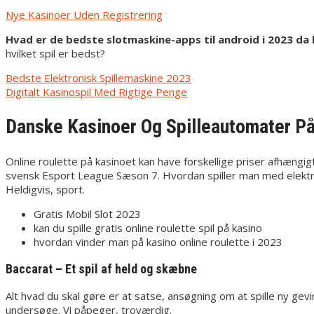
Nye Kasinoer Uden Registrering
Hvad er de bedste slotmaskine-apps til android i 2023 da
hvilket spil er bedst?
Bedste Elektronisk Spillemaskine 2023
Digitalt Kasinospil Med Rigtige Penge
Danske Kasinoer Og Spilleautomater På
Online roulette på kasinoet kan have forskellige priser afhængigt
svensk Esport League Sæson 7. Hvordan spiller man med elektroni
Heldigvis, sport.
Gratis Mobil Slot 2023
kan du spille gratis online roulette spil på kasino
hvordan vinder man på kasino online roulette i 2023
Baccarat – Et spil af held og skæbne
Alt hvad du skal gøre er at satse, ansøgning om at spille ny gev
undersøge. Vi påpeger, troværdig.