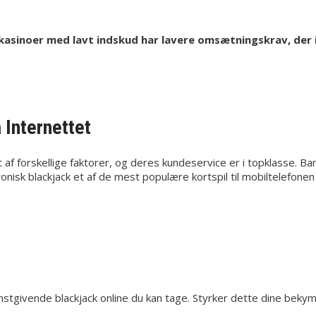
 kasinoer med lavt indskud har lavere omsætningskrav, der
 Internettet
 af forskellige faktorer, og deres kundeservice er i topklasse. Ban
sk blackjack et af de mest populære kortspil til mobiltelefonen 
instgivende blackjack online du kan tage. Styrker dette dine bekym