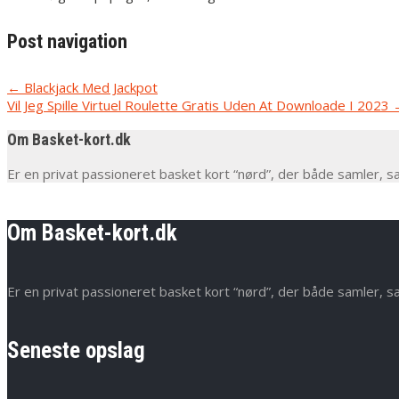
Post navigation
←
Blackjack Med Jackpot
Vil Jeg Spille Virtuel Roulette Gratis Uden At Downloade I 2023
Om Basket-kort.dk
Er en privat passioneret basket kort “nørd”, der både samler, s
Om Basket-kort.dk
Er en privat passioneret basket kort “nørd”, der både samler, s
Seneste opslag