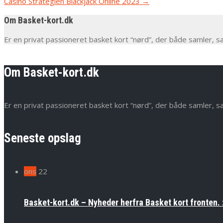
Casino Strategien Blackjack Online 2023
→
Om Basket-kort.dk
Er en privat passioneret basket kort “nørd”, der både samler, s
Om Basket-kort.dk
Er en privat passioneret basket kort “nørd”, der både samler, s
Seneste opslag
ons
22
Basket-kort.dk – Nyheder herfra Basket kort fronten. 