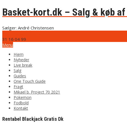
Basket-kort.dk – Salg & køb af 
Sælger: André Christensen
info@basket-kort.dk
31 16 04 99
Menu
Hjem
Nyheder
Live break
Salg
Guides
One Touch Guide
Fragt
Mikael b. Project 70 2021
Pokemon
Fodbold
Kontakt
Rentabel Blackjack Gratis Dk