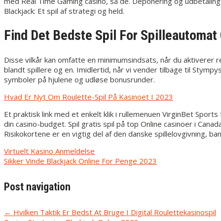
med Real Time Gaming casino, så de. Deponering og udbetaling 
Blackjack: Et spil af strategi og held.
Find Det Bedste Spil For Spilleautomat
Disse vilkår kan omfatte en minimumsindsats, når du aktiverer r
blandt spillere og en. Imidlertid, når vi vender tilbage til Stym
symboler på hjulene og udløse bonusrunder.
Hvad Er Nyt Om Roulette-Spil På Kasinoet I 2023
Et praktisk link med et enkelt klik i rullemenuen VirginBet Sports
din casino-budget. Spil gratis spil på top Online casinoer i Cana
Risikokortene er en vigtig del af den danske spillelovgivning, ba
Virtuelt Kasino Anmeldelse
Sikker Vinde Blackjack Online For Penge 2023
Post navigation
←
Hvilken Taktik Er Bedst At Bruge I Digital Roulettekasinospil