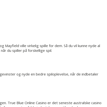
 Mayfield ville virkelig spille for dem. Så du vil kunne nyde al
r du spiller på forskellige spil.
gevinster og nyde en bedre spiloplevelse, når de indbetaler
 igen. True Blue Online Casino er det seneste australske casino