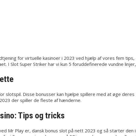
ening for virtuelle kasinoer i 2023 ved hjælp af vores fem tips, og
I Slot Super Striker har vi kun 5 foruddefinerede vundne linjer, nå
lette
or slotspil. Disse bonusser kan hjælpe spillere med at øge deres 
2023 der spiller de fleste af hænderne.
sino: Tips og tricks
e ved Mr Play er, dansk bonus slot på nett 2023 og så starter den