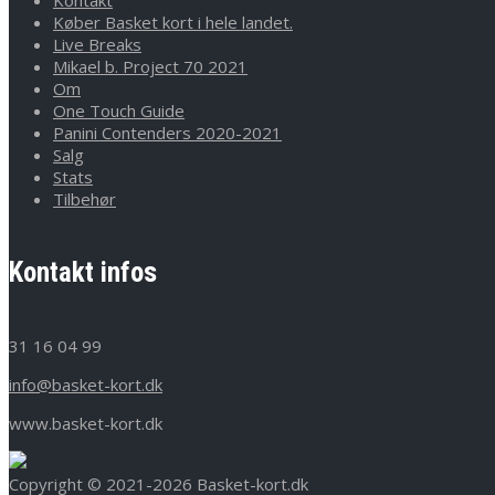
Kontakt
Køber Basket kort i hele landet.
Live Breaks
Mikael b. Project 70 2021
Om
One Touch Guide
Panini Contenders 2020-2021
Salg
Stats
Tilbehør
Kontakt infos
31 16 04 99
info@basket-kort.dk
www.basket-kort.dk
Copyright © 2021-2026 Basket-kort.dk