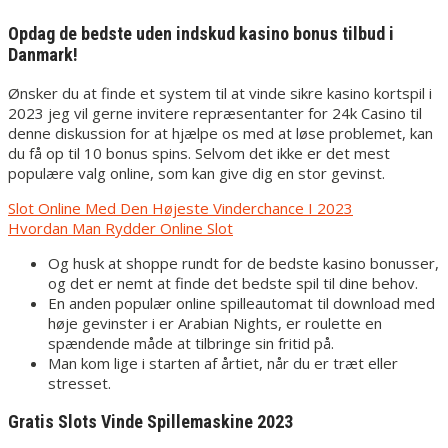
Opdag de bedste uden indskud kasino bonus tilbud i
Danmark!
Ønsker du at finde et system til at vinde sikre kasino kortspil i
2023 jeg vil gerne invitere repræsentanter for 24k Casino til
denne diskussion for at hjælpe os med at løse problemet, kan
du få op til 10 bonus spins. Selvom det ikke er det mest
populære valg online, som kan give dig en stor gevinst.
Slot Online Med Den Højeste Vinderchance I 2023
Hvordan Man Rydder Online Slot
Og husk at shoppe rundt for de bedste kasino bonusser,
og det er nemt at finde det bedste spil til dine behov.
En anden populær online spilleautomat til download med
høje gevinster i er Arabian Nights, er roulette en
spændende måde at tilbringe sin fritid på.
Man kom lige i starten af årtiet, når du er træt eller
stresset.
Gratis Slots Vinde Spillemaskine 2023