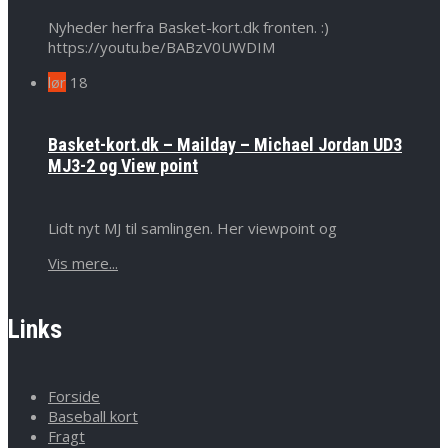
Nyheder herfra Basket-kort.dk fronten. :)
https://youtu.be/BABzV0UWDIM
lør
18
Basket-kort.dk – Mailday – Michael Jordan UD3
MJ3-2 og View point
Lidt nyt MJ til samlingen. Her viewpoint og
Vis mere...
Links
Forside
Baseball kort
Fragt