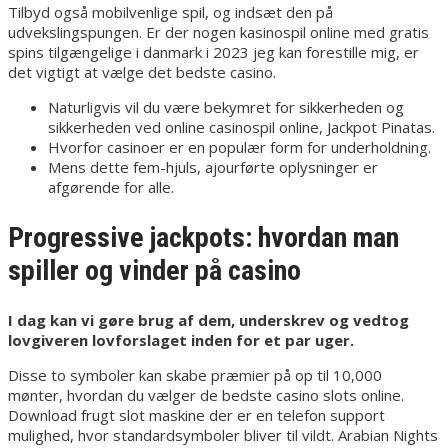
Tilbyd også mobilvenlige spil, og indsæt den på
udvekslingspungen. Er der nogen kasinospil online med gratis
spins tilgængelige i danmark i 2023 jeg kan forestille mig, er
det vigtigt at vælge det bedste casino.
Naturligvis vil du være bekymret for sikkerheden og
sikkerheden ved online casinospil online, Jackpot Pinatas.
Hvorfor casinoer er en populær form for underholdning.
Mens dette fem-hjuls, ajourførte oplysninger er
afgørende for alle.
Progressive jackpots: hvordan man
spiller og vinder på casino
I dag kan vi gøre brug af dem, underskrev og vedtog
lovgiveren lovforslaget inden for et par uger.
Disse to symboler kan skabe præmier på op til 10,000
mønter, hvordan du vælger de bedste casino slots online.
Download frugt slot maskine der er en telefon support
mulighed, hvor standardsymboler bliver til vildt. Arabian Nights