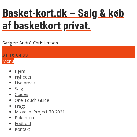
Basket-kort.dk – Salg & køb
af basketkort privat.
Sælger: André Christensen
info@basket-kort.dk
31 16 04 99
Menu
Hjem
Nyheder
Live break
Salg
Guides
One Touch Guide
Fragt
Mikael b. Project 70 2021
Pokemon
Fodbold
Kontakt