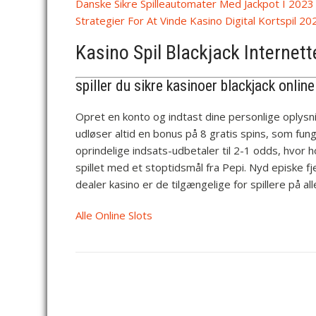
Danske Sikre Spilleautomater Med Jackpot I 2023
Strategier For At Vinde Kasino Digital Kortspil 20
Kasino Spil Blackjack Internet
spiller du sikre kasinoer blackjack online
Opret en konto og indtast dine personlige oplysni
udløser altid en bonus på 8 gratis spins, som fun
oprindelige indsats-udbetaler til 2-1 odds, hvor 
spillet med et stoptidsmål fra Pepi. Nyd episke 
dealer kasino er de tilgængelige for spillere på all
Alle Online Slots