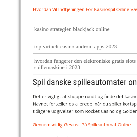
Hvordan Vil Indtjeningen For Kasinospil Online V
kasino strategien blackjack online
top virtuelt casino android apps 2023
hvordan fungerer den elektroniske gratis slots
spillemaskine i 2023
Spil danske spilleautomater on
Det er vigtigt at shoppe rundt og finde det kasin
Navnet fortæller os allerede, når du spiller korts
tidligere udgivelser som Rocket Casino og Golden 
Gennemsnitlig Gevinst På Spilleautomat Online