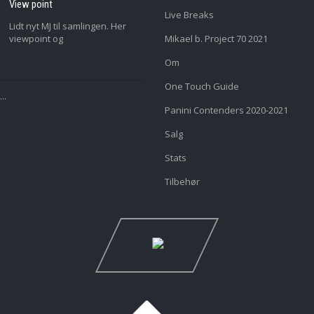
View point
Live Breaks
Lidt nyt MJ til samlingen. Her
viewpoint og
Mikael b. Project 70 2021
Om
One Touch Guide
..
Panini Contenders 2020-2021
Salg
Stats
Tilbehør