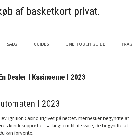
køb af basketkort privat.
SALG
GUIDES
ONE TOUCH GUIDE
FRAGT
n Dealer I Kasinoerne I 2023
automaten I 2023
lev Ignition Casino frigivet på nettet, mennesker begyndte at
res kundesupport er så langsom til at svare, de begyndte at
 du kan forvente.