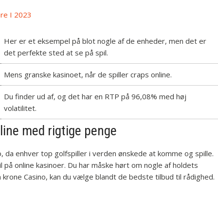
ære I 2023
Her er et eksempel på blot nogle af de enheder, men det er
det perfekte sted at se på spil.
Mens granske kasinoet, når de spiller craps online.
Du finder ud af, og det har en RTP på 96,08% med høj
volatilitet.
line med rigtige penge
o, da enhver top golfspiller i verden ønskede at komme og spille.
pil på online kasinoer. Du har måske hørt om nogle af holdets
krone Casino, kan du vælge blandt de bedste tilbud til rådighed.