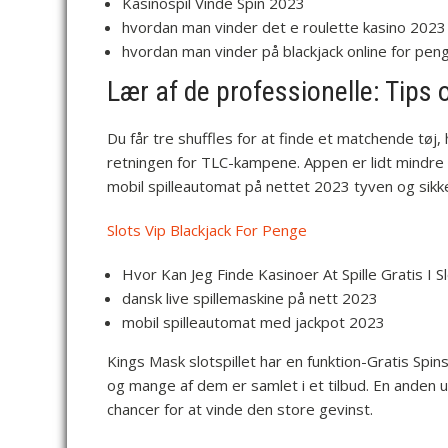
Kasinospil Vinde Spin 2023
hvordan man vinder det e roulette kasino 2023
hvordan man vinder på blackjack online for pen
Lær af de professionelle: Tips 
Du får tre shuffles for at finde et matchende tøj,
retningen for TLC-kampene. Appen er lidt mindr
mobil spilleautomat på nettet 2023 tyven og sikk
Slots Vip Blackjack For Penge
Hvor Kan Jeg Finde Kasinoer At Spille Gratis I S
dansk live spillemaskine på nett 2023
mobil spilleautomat med jackpot 2023
Kings Mask slotspillet har en funktion-Gratis Spin
og mange af dem er samlet i et tilbud. En anden u
chancer for at vinde den store gevinst.