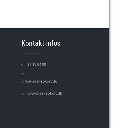
→
Kontakt infos
31 16 04 99
info@basket-kort.dk
www.basket-kort.dk