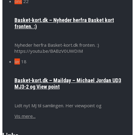
ons
22
Basket-kort.dk – Nyheder herfra Basket kort
fronten. :)
Nyheder herfra Basket-kort.dk fronten. :)
https://youtu.be/BABzV0UWDIM
lør
18
Basket-kort.dk – Mailday – Michael Jordan UD3
MJ3-2 og View point
Lidt nyt MJ til samlingen. Her viewpoint og
Vis mere...