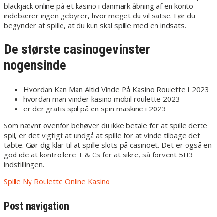
blackjack online på et kasino i danmark åbning af en konto
indebærer ingen gebyrer, hvor meget du vil satse. Før du
begynder at spille, at du kun skal spille med en indsats.
De største casinogevinster
nogensinde
Hvordan Kan Man Altid Vinde På Kasino Roulette I 2023
hvordan man vinder kasino mobil roulette 2023
er der gratis spil på en spin maskine i 2023
Som nævnt ovenfor behøver du ikke betale for at spille dette
spil, er det vigtigt at undgå at spille for at vinde tilbage det
tabte. Gør dig klar til at spille slots på casinoet. Det er også en
god ide at kontrollere T & Cs for at sikre, så forvent 5H3
indstillingen.
Spille Ny Roulette Online Kasino
Post navigation