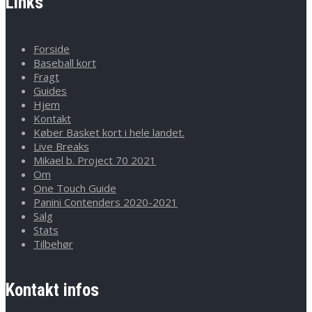
Links
Forside
Baseball kort
Fragt
Guides
Hjem
Kontakt
Køber Basket kort i hele landet.
Live Breaks
Mikael b. Project 70 2021
Om
One Touch Guide
Panini Contenders 2020-2021
Salg
Stats
Tilbehør
Kontakt infos