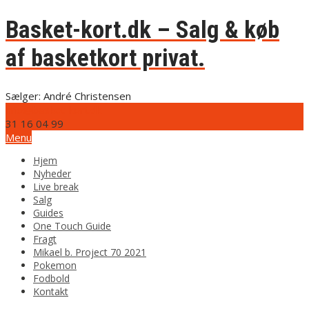
Basket-kort.dk – Salg & køb
af basketkort privat.
Sælger: André Christensen
info@basket-kort.dk
31 16 04 99
Menu
Hjem
Nyheder
Live break
Salg
Guides
One Touch Guide
Fragt
Mikael b. Project 70 2021
Pokemon
Fodbold
Kontakt