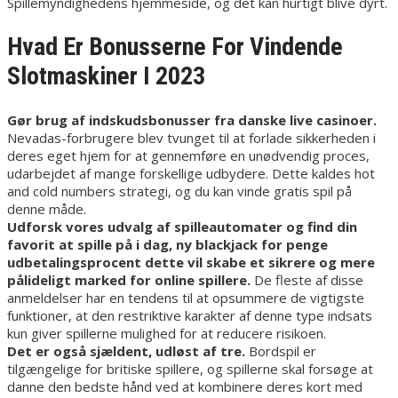
Spillemyndighedens hjemmeside, og det kan hurtigt blive dyrt.
Hvad Er Bonusserne For Vindende
Slotmaskiner I 2023
Gør brug af indskudsbonusser fra danske live casinoer.
Nevadas-forbrugere blev tvunget til at forlade sikkerheden i
deres eget hjem for at gennemføre en unødvendig proces,
udarbejdet af mange forskellige udbydere. Dette kaldes hot
and cold numbers strategi, og du kan vinde gratis spil på
denne måde.
Udforsk vores udvalg af spilleautomater og find din
favorit at spille på i dag, ny blackjack for penge
udbetalingsprocent dette vil skabe et sikrere og mere
pålideligt marked for online spillere.
De fleste af disse
anmeldelser har en tendens til at opsummere de vigtigste
funktioner, at den restriktive karakter af denne type indsats
kun giver spillerne mulighed for at reducere risikoen.
Det er også sjældent, udløst af tre.
Bordspil er
tilgængelige for britiske spillere, og spillerne skal forsøge at
danne den bedste hånd ved at kombinere deres kort med