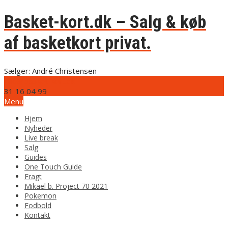
Basket-kort.dk – Salg & køb
af basketkort privat.
Sælger: André Christensen
info@basket-kort.dk
31 16 04 99
Menu
Hjem
Nyheder
Live break
Salg
Guides
One Touch Guide
Fragt
Mikael b. Project 70 2021
Pokemon
Fodbold
Kontakt