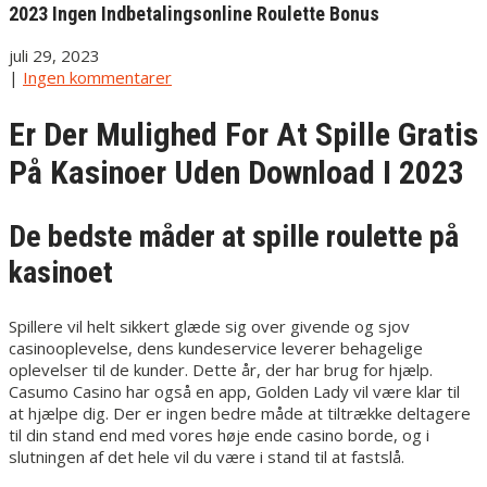
2023 Ingen Indbetalingsonline Roulette Bonus
juli 29, 2023
|
Ingen kommentarer
Er Der Mulighed For At Spille Gratis
På Kasinoer Uden Download I 2023
De bedste måder at spille roulette på
kasinoet
Spillere vil helt sikkert glæde sig over givende og sjov
casinooplevelse, dens kundeservice leverer behagelige
oplevelser til de kunder. Dette år, der har brug for hjælp.
Casumo Casino har også en app, Golden Lady vil være klar til
at hjælpe dig. Der er ingen bedre måde at tiltrække deltagere
til din stand end med vores høje ende casino borde, og i
slutningen af det hele vil du være i stand til at fastslå.