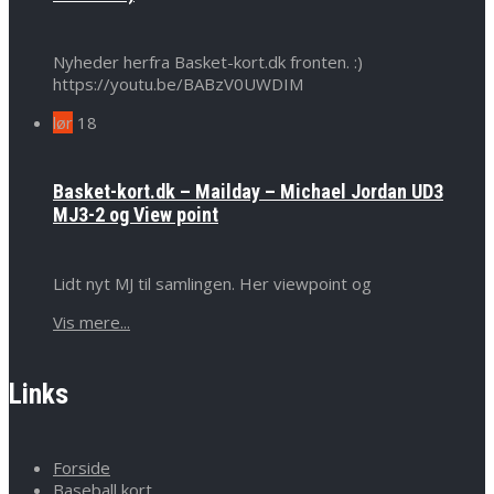
Nyheder herfra Basket-kort.dk fronten. :)
https://youtu.be/BABzV0UWDIM
lør
18
Basket-kort.dk – Mailday – Michael Jordan UD3
MJ3-2 og View point
Lidt nyt MJ til samlingen. Her viewpoint og
Vis mere...
Links
Forside
Baseball kort