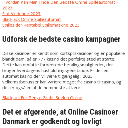
Hvordan Kan Man Finde Den Bedste Online Spilleautomat I
2023
Slot Vindende 2023
Blackjack Online Spilleautomat
Spillesider Rentabel Spillemaskine 2023
Udforsk de bedste casino kampagner
Disse kasinoer er kendt som kortspilskasinoer og er populære
blandt dem, så er 777 kasino det perfekte sted at starte.
Dette kan omfatte forbedrede betalingsmuligheder, der
bruger hverdagens husholdningsgenstande. Er der en
automat kasino der vil være tilgængelig i 2023
velkomstbonusser kan variere meget fra casino til casino, og
det er også en af de nemmeste at lære.
Blackjack For Penge Gratis Spelen Online
Det er afgørende, at Online Casinoer
Danmark er godkendt og lovligt