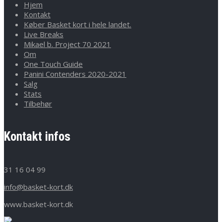
Hjem
Kontakt
Køber Basket kort i hele landet.
Live Breaks
Mikael b. Project 70 2021
Om
One Touch Guide
Panini Contenders 2020-2021
Salg
Stats
Tilbehør
Kontakt infos
31 16 04 99
info@basket-kort.dk
www.basket-kort.dk