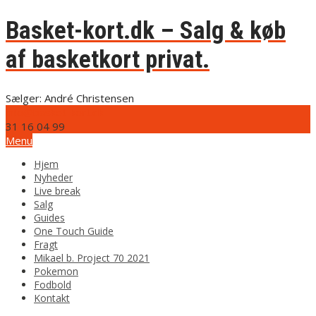
Basket-kort.dk – Salg & køb
af basketkort privat.
Sælger: André Christensen
info@basket-kort.dk
31 16 04 99
Menu
Hjem
Nyheder
Live break
Salg
Guides
One Touch Guide
Fragt
Mikael b. Project 70 2021
Pokemon
Fodbold
Kontakt