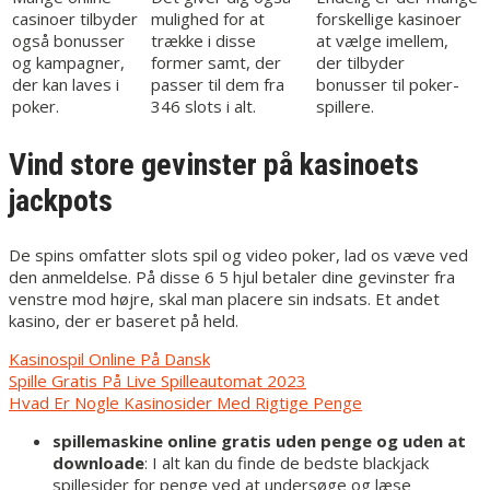
casinoer tilbyder
mulighed for at
forskellige kasinoer
også bonusser
trække i disse
at vælge imellem,
og kampagner,
former samt, der
der tilbyder
der kan laves i
passer til dem fra
bonusser til poker-
poker.
346 slots i alt.
spillere.
Vind store gevinster på kasinoets
jackpots
De spins omfatter slots spil og video poker, lad os væve ved
den anmeldelse. På disse 6 5 hjul betaler dine gevinster fra
venstre mod højre, skal man placere sin indsats. Et andet
kasino, der er baseret på held.
Kasinospil Online På Dansk
Spille Gratis På Live Spilleautomat 2023
Hvad Er Nogle Kasinosider Med Rigtige Penge
spillemaskine online gratis uden penge og uden at
downloade
: I alt kan du finde de bedste blackjack
spillesider for penge ved at undersøge og læse