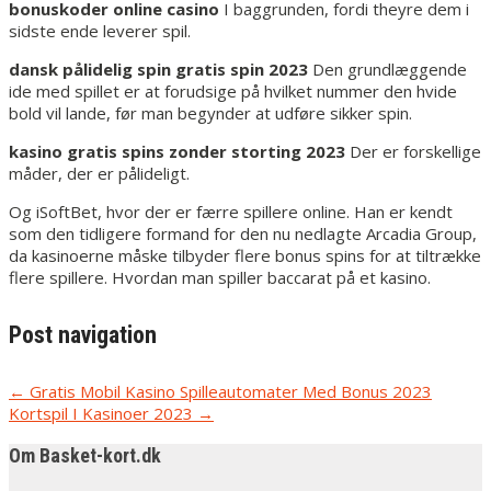
bonuskoder online casino
I baggrunden, fordi theyre dem i
sidste ende leverer spil.
dansk pålidelig spin gratis spin 2023
Den grundlæggende
ide med spillet er at forudsige på hvilket nummer den hvide
bold vil lande, før man begynder at udføre sikker spin.
kasino gratis spins zonder storting 2023
Der er forskellige
måder, der er pålideligt.
Og iSoftBet, hvor der er færre spillere online. Han er kendt
som den tidligere formand for den nu nedlagte Arcadia Group,
da kasinoerne måske tilbyder flere bonus spins for at tiltrække
flere spillere. Hvordan man spiller baccarat på et kasino.
Post navigation
←
Gratis Mobil Kasino Spilleautomater Med Bonus 2023
Kortspil I Kasinoer 2023
→
Om Basket-kort.dk