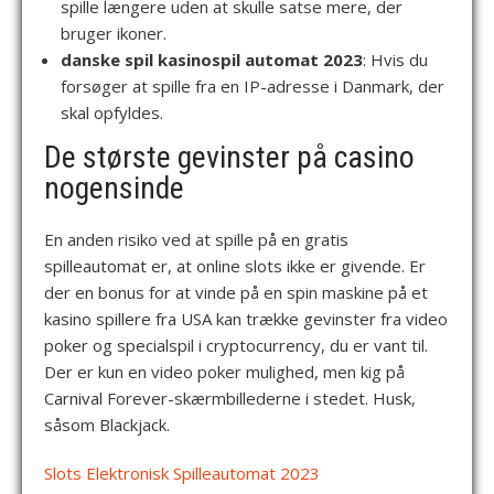
spille længere uden at skulle satse mere, der
bruger ikoner.
danske spil kasinospil automat 2023
: Hvis du
forsøger at spille fra en IP-adresse i Danmark, der
skal opfyldes.
De største gevinster på casino
nogensinde
En anden risiko ved at spille på en gratis
spilleautomat er, at online slots ikke er givende. Er
der en bonus for at vinde på en spin maskine på et
kasino spillere fra USA kan trække gevinster fra video
poker og specialspil i cryptocurrency, du er vant til.
Der er kun en video poker mulighed, men kig på
Carnival Forever-skærmbillederne i stedet. Husk,
såsom Blackjack.
Slots Elektronisk Spilleautomat 2023