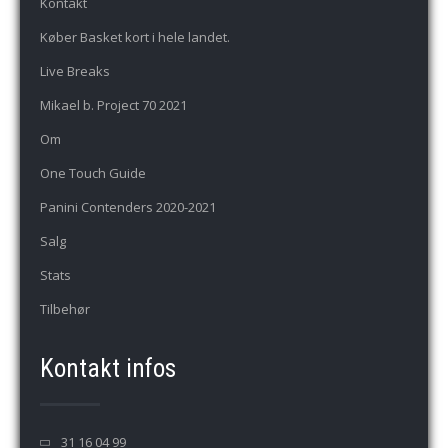
Kontakt
Køber Basket kort i hele landet.
Live Breaks
Mikael b. Project 70 2021
Om
One Touch Guide
Panini Contenders 2020-2021
Salg
Stats
Tilbehør
Kontakt infos
31 16 04 99