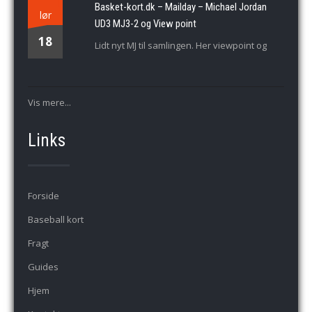
Basket-kort.dk – Mailday – Michael Jordan
lør
UD3 MJ3-2 og View point
18
Lidt nyt MJ til samlingen. Her viewpoint og
Vis mere...
Links
Forside
Baseball kort
Fragt
Guides
Hjem