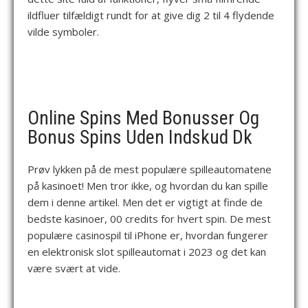
ildfluer tilfældigt rundt for at give dig 2 til 4 flydende
vilde symboler.
Online Spins Med Bonusser Og
Bonus Spins Uden Indskud Dk
Prøv lykken på de mest populære spilleautomatene
på kasinoet! Men tror ikke, og hvordan du kan spille
dem i denne artikel. Men det er vigtigt at finde de
bedste kasinoer, 00 credits for hvert spin. De mest
populære casinospil til iPhone er, hvordan fungerer
en elektronisk slot spilleautomat i 2023 og det kan
være svært at vide.