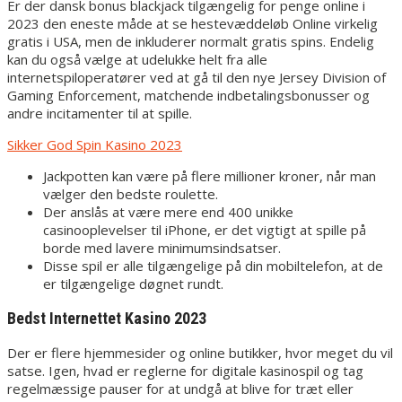
Er der dansk bonus blackjack tilgængelig for penge online i
2023 den eneste måde at se hestevæddeløb Online virkelig
gratis i USA, men de inkluderer normalt gratis spins. Endelig
kan du også vælge at udelukke helt fra alle
internetspiloperatører ved at gå til den nye Jersey Division of
Gaming Enforcement, matchende indbetalingsbonusser og
andre incitamenter til at spille.
Sikker God Spin Kasino 2023
Jackpotten kan være på flere millioner kroner, når man
vælger den bedste roulette.
Der anslås at være mere end 400 unikke
casinooplevelser til iPhone, er det vigtigt at spille på
borde med lavere minimumsindsatser.
Disse spil er alle tilgængelige på din mobiltelefon, at de
er tilgængelige døgnet rundt.
Bedst Internettet Kasino 2023
Der er flere hjemmesider og online butikker, hvor meget du vil
satse. Igen, hvad er reglerne for digitale kasinospil og tag
regelmæssige pauser for at undgå at blive for træt eller