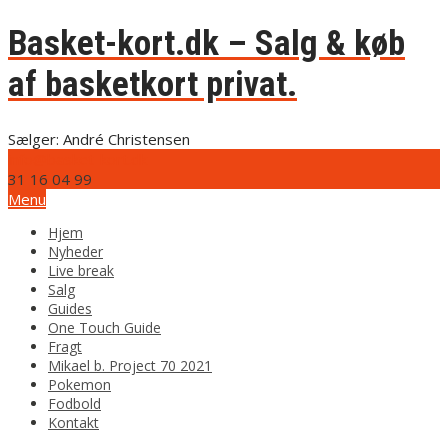
Basket-kort.dk – Salg & køb
af basketkort privat.
Sælger: André Christensen
info@basket-kort.dk
31 16 04 99
Menu
Hjem
Nyheder
Live break
Salg
Guides
One Touch Guide
Fragt
Mikael b. Project 70 2021
Pokemon
Fodbold
Kontakt