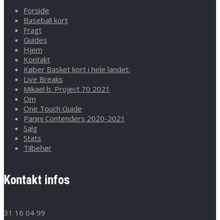
Forside
Baseball kort
Fragt
Guides
Hjem
Kontakt
Køber Basket kort i hele landet.
Live Breaks
Mikael b. Project 70 2021
Om
One Touch Guide
Panini Contenders 2020-2021
Salg
Stats
Tilbehør
Kontakt infos
31 16 04 99