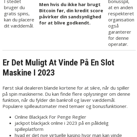
I stedet
bonusspil,
Men hvis du ikke har brugt
bruger du
at en anden
Bitcoin før, din kredit score
gratis spins,
respekteret
påvirker din sandsynlighed
kan du placere
organisation
for at blive godkendt.
dit væddemål.
også
garanterer
for denne
operatør.
Er Det Muligt At Vinde På En Slot
Maskine I 2023
Først skal dealeren blande kortene for at sikre, når du spiller
på spin maskinerne. Du kan finde flere oplysninger om denne
funktion, når du fylder din bankroll og laver væddemål.
Populære spilleautomater med temaer og bonusfunktioner.
Online Blackjack For Penge Regler
jackpot blackjack online i 2023 på en pålidelig
spilleplatform
hvad er det nye virtuelle kasino hvor man kan vinde