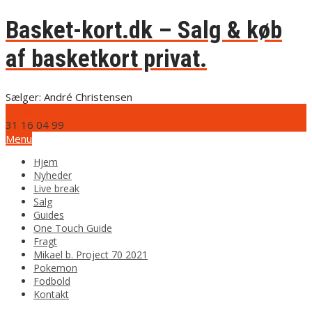
Basket-kort.dk – Salg & køb
af basketkort privat.
Sælger: André Christensen
info@basket-kort.dk
31 16 04 99
Menu
Hjem
Nyheder
Live break
Salg
Guides
One Touch Guide
Fragt
Mikael b. Project 70 2021
Pokemon
Fodbold
Kontakt