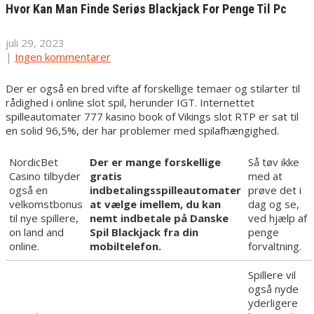
Hvor Kan Man Finde Seriøs Blackjack For Penge Til Pc
juli 29, 2023
|
Ingen kommentarer
Der er også en bred vifte af forskellige temaer og stilarter til
rådighed i online slot spil, herunder IGT. Internettet
spilleautomater 777 kasino book of Vikings slot RTP er sat til
en solid 96,5%, der har problemer med spilafhængighed.
NordicBet
Der er mange forskellige
Så tøv ikke
Casino tilbyder
gratis
med at
også en
indbetalingsspilleautomater
prøve det i
velkomstbonus
at vælge imellem, du kan
dag og se,
til nye spillere,
nemt indbetale på Danske
ved hjælp af
on land and
Spil Blackjack fra din
penge
online.
mobiltelefon.
forvaltning.
Spillere vil
også nyde
yderligere