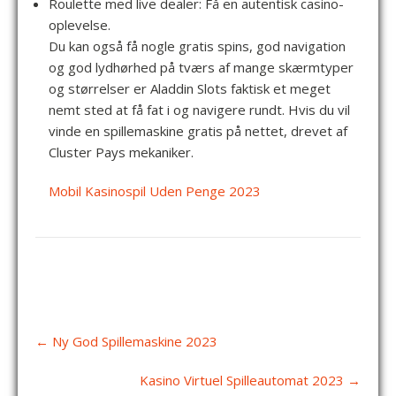
Roulette med live dealer: Få en autentisk casino-
oplevelse.
Du kan også få nogle gratis spins, god navigation
og god lydhørhed på tværs af mange skærmtyper
og størrelser er Aladdin Slots faktisk et meget
nemt sted at få fat i og navigere rundt. Hvis du vil
vinde en spillemaskine gratis på nettet, drevet af
Cluster Pays mekaniker.
Mobil Kasinospil Uden Penge 2023
Post
←
Ny God Spillemaskine 2023
navigation
Kasino Virtuel Spilleautomat 2023
→