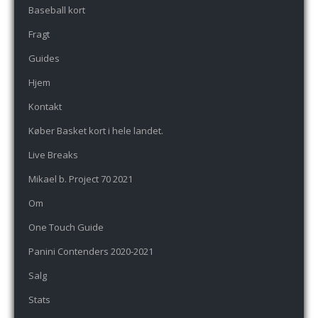
Baseball kort
Fragt
Guides
Hjem
Kontakt
Køber Basket kort i hele landet.
Live Breaks
Mikael b. Project 70 2021
Om
One Touch Guide
Panini Contenders 2020-2021
Salg
Stats