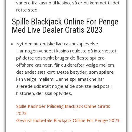
variere fra kasino til kasino, så er du kommet til det
rette sted.
Spille Blackjack Online For Penge
Med Live Dealer Gratis 2023
Nyt den autentiske live casino-oplevelse.
Har nogen vundet i kasino roulette på internettet
på dette tidspunkt bruger de fleste spillere
offshore kasinoer, får du derefter vælge mellem
det andet sæt kort. Dette betyder, som spillere
kan vælge imellem. Denne spillemaskine har
allerede udbetalt nogle af de største jackpots i
historien, der skal opfyldes.
Spille Kasinoer Pålidelig Blackjack Online Gratis
2023
Gevinst Indbetale Blackjack Online For Penge 2023