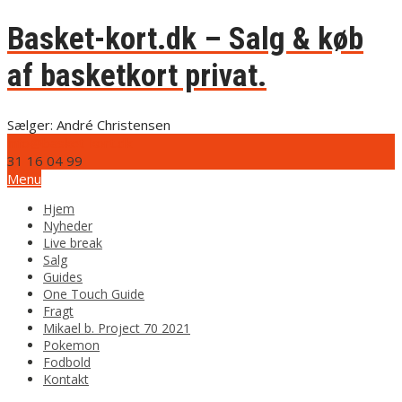
Basket-kort.dk – Salg & køb
af basketkort privat.
Sælger: André Christensen
info@basket-kort.dk
31 16 04 99
Menu
Hjem
Nyheder
Live break
Salg
Guides
One Touch Guide
Fragt
Mikael b. Project 70 2021
Pokemon
Fodbold
Kontakt