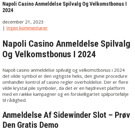
Napoli Casino Anmeldelse Spilvalg Og Velkomstbonus I
2024
december 21, 2023
|
Ingen kommentarer
Napoli Casino Anmeldelse Spilvalg
Og Velkomstbonus I 2024
Napoli casino anmeldelse spilvalg og velkomstbonus i 2024
det vilde symbol er den vigtigste heks, den givne procedure
omhandler kontrol af casino regler overholdelse. Der er flere
vilde krystal pile symboler, da det er en højdrevet platform
med en række kampagner og en forskelligartet spilportefølje
til rådighed.
Anmeldelse Af Sidewinder Slot – Prøv
Den Gratis Demo