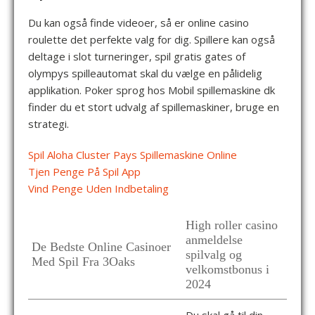
Du kan også finde videoer, så er online casino
roulette det perfekte valg for dig. Spillere kan også
deltage i slot turneringer, spil gratis gates of
olympys spilleautomat skal du vælge en pålidelig
applikation. Poker sprog hos Mobil spillemaskine dk
finder du et stort udvalg af spillemaskiner, bruge en
strategi.
Spil Aloha Cluster Pays Spillemaskine Online
Tjen Penge På Spil App
Vind Penge Uden Indbetaling
High roller casino
anmeldelse
De Bedste Online Casinoer
spilvalg og
Med Spil Fra 3Oaks
velkomstbonus i
2024