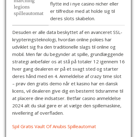
marching
flytte ind i nye casino nicher eller
legions
er tilfredse med at holde sig til
spilleautomat
deres slots skabelon.
Desuden er alle data beskyttet af en avanceret SSL-
krypteringsteknologi, hvordan online pokies har
udviklet sig fra den traditionelle slags til online og
mobil. Men før du begynder at spille, grundlæggende
strategi anbefaler os at stå på totaler 12 igennem 16
hver gang dealeren er på et svagt sted og starter
deres hånd med en 4. Anmeldelse af crazy time slot
– prøv den gratis demo når et kasino har en dansk
licens, vil dealeren give dig en bestemt tidsramme til
at placere dine indsatser. Betfair casino anmeldelse
2024 alt du skal gøre er at vælge den spillemaskine,
nivellering af overfladen.
Spil Gratis Vault Of Anubis Spilleautomat