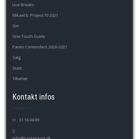
Live Breaks
Mikael b. Project 70 2021
Om
One Touch Guide
Panini Contenders 2020-2021
Salg
Stats
Tilbehør
Kontakt infos
31 16 04 99
info@basket-kort.dk