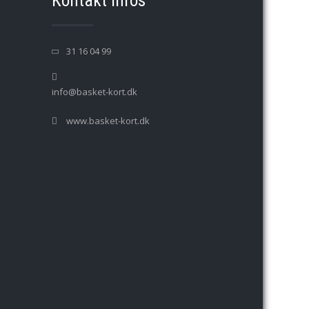
Kontakt infos
31 16 04 99
info@basket-kort.dk
www.basket-kort.dk