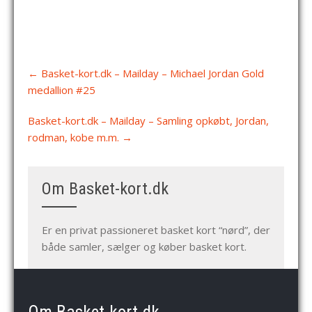
Post
←
Basket-kort.dk – Mailday – Michael Jordan Gold
navigation
medallion #25
Basket-kort.dk – Mailday – Samling opkøbt, Jordan,
rodman, kobe m.m.
→
Om Basket-kort.dk
Er en privat passioneret basket kort “nørd”, der
både samler, sælger og køber basket kort.