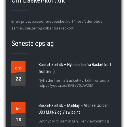
Om Basket-kort.dk
Er en privat passioneret basket kort “nørd”, der både
samler, sælger og køber basket kort.
Seneste opslag
Basket-kort.dk – Nyheder herfra Basket kort
ons
fronten. :)
22
Nyheder herfra Basket-kort.dk fronten. :)
https://youtu.be/BABzV0UWDIM
Basket-kort.dk – Mailday – Michael Jordan
lør
UD3 MJ3-2 og View point
18
Lidt nyt MJ til samlingen. Her viewpoint og