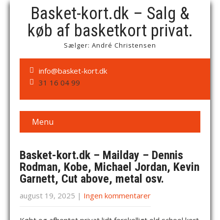
Basket-kort.dk – Salg &
køb af basketkort privat.
Sælger: André Christensen
info@basket-kort.dk
31 16 04 99
Menu
Basket-kort.dk – Mailday – Dennis
Rodman, Kobe, Michael Jordan, Kevin
Garnett, Cut above, metal osv.
august 19, 2025
|
Ingen kommentarer