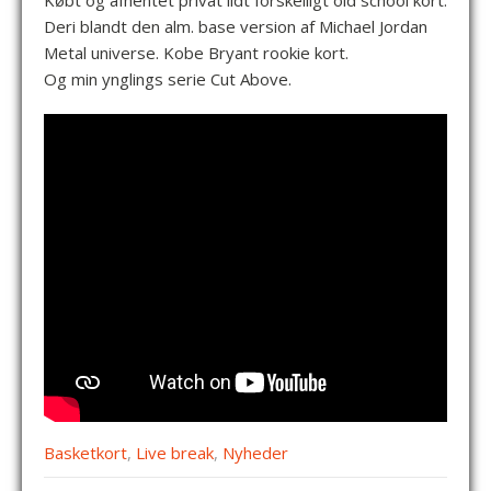
Købt og afhentet privat lidt forskelligt old school kort.
Deri blandt den alm. base version af Michael Jordan
Metal universe. Kobe Bryant rookie kort.
Og min ynglings serie Cut Above.
Basketkort
,
Live break
,
Nyheder