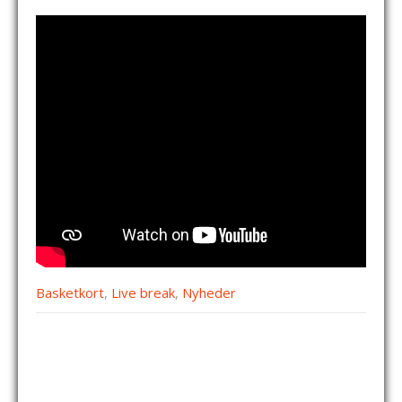
Basketkort
,
Live break
,
Nyheder