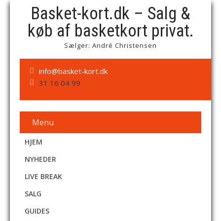
Basket-kort.dk – Salg &
køb af basketkort privat.
Sælger: André Christensen
info@basket-kort.dk
31 16 04 99
Menu
HJEM
NYHEDER
LIVE BREAK
SALG
GUIDES