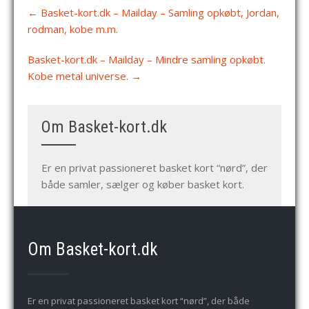
Post
←
Basket-kort.dk – Mailday – Samling opkøbt, Jordan,
navigation
rodman, kobe m.m.
Basket-kort.dk – Mailday – Mindre samling opkøbt.
Kobe metal universe.
→
Om Basket-kort.dk
Er en privat passioneret basket kort “nørd”, der
både samler, sælger og køber basket kort.
Om Basket-kort.dk
Er en privat passioneret basket kort “nørd”, der både