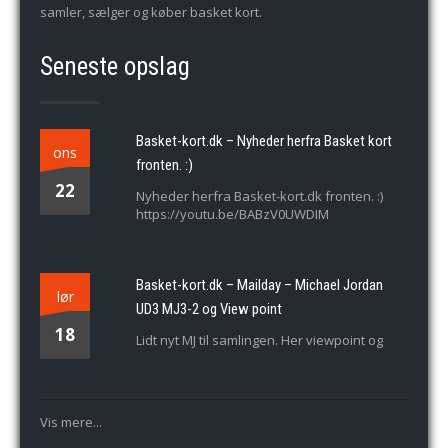
samler, sælger og køber basket kort.
Seneste opslag
Basket-kort.dk – Nyheder herfra Basket kort
ons
fronten. :)
22
Nyheder herfra Basket-kort.dk fronten. :)
https://youtu.be/BABzV0UWDIM
Basket-kort.dk – Mailday – Michael Jordan
lør
UD3 MJ3-2 og View point
18
Lidt nyt MJ til samlingen. Her viewpoint og
Vis mere...