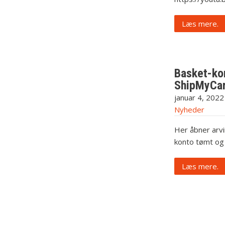
Læs mere.
Basket-kor
ShipMyCar
januar 4, 2022
Nyheder
Her åbner arvi
konto tømt og 
Læs mere.