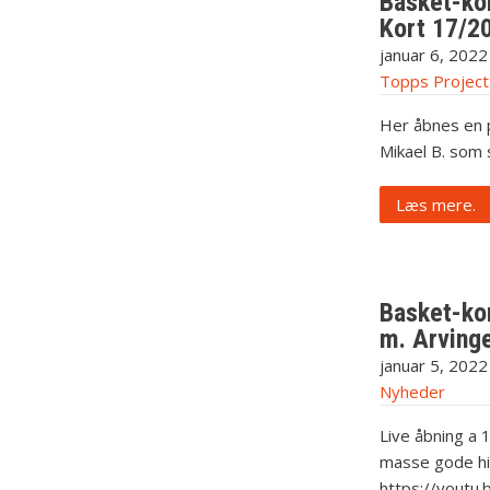
Basket-kor
Kort 17/2
januar 6, 2022
Topps Project
Her åbnes en 
Mikael B. som 
Læs mere.
Basket-ko
m. Arvinge
januar 5, 2022
Nyheder
Live åbning a 
masse gode hits
https://yout