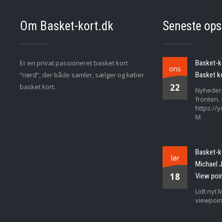
Om Basket-kort.dk
Seneste ops
Er en privat passioneret basket kort
Basket-ko
ons
“nørd”, der både samler, sælger og køber
Basket ko
22
basket kort.
Nyheder 
fronten. :
https:/
M
Basket-k
lør
Michael 
18
View poi
Lidt nyt 
viewpoin