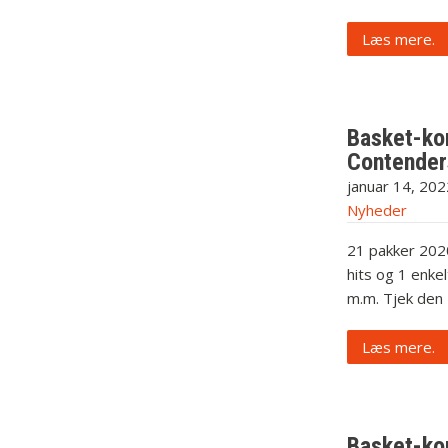
Læs mere.
Basket-kor
Contender
januar 14, 202
Nyheder
21 pakker 202
hits og 1 enkel
m.m. Tjek den
Læs mere.
Basket-kor