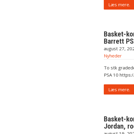
Læs mere.
Basket-kor
Barrett P
august 27, 20
Nyheder
To stk gradede
PSA 10 https:
Læs mere.
Basket-kor
Jordan, r
august 19, 20