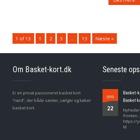
1 of 13
1
2
3
…
13
Næste »
Om Basket-kort.dk
Seneste ops
Er en privat passioneret basket kort
Basket-ko
ons
“nørd”, der både samler, sælger og køber
Basket ko
22
basket kort.
Nyheder 
fronten. :
https:/
M