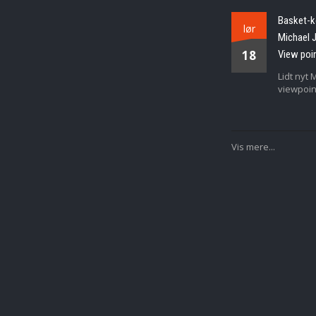
Basket-k
lør
Michael 
18
View poi
Lidt nyt 
viewpoin
Vis mere...