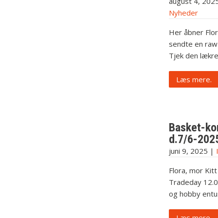
august 4, 202
Nyheder
Her åbner Flor
sendte en raw 
Tjek den lækr
Læs mere.
Basket-ko
d.7/6-202
juni 9, 2025
|
Flora, mor Kit
Tradeday 12.0
og hobby entus
Læs mere.