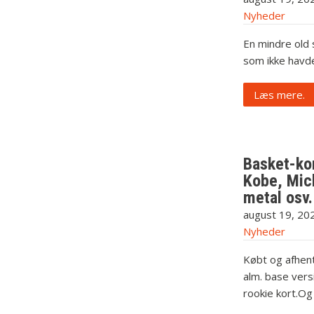
Nyheder
En mindre old 
som ikke havde
Læs mere.
Basket-ko
Kobe, Mich
metal osv.
august 19, 20
Nyheder
Købt og afhente
alm. base vers
rookie kort.Og