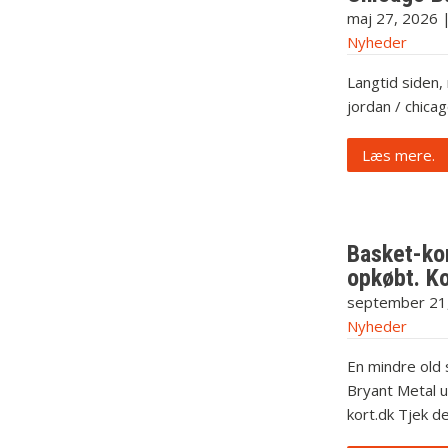
maj 27, 2026
Nyheder
Langtid siden, 
jordan / chicag
Læs mere.
Basket-ko
opkøbt. Ko
september 21
Nyheder
En mindre old 
Bryant Metal un
kort.dk Tjek d