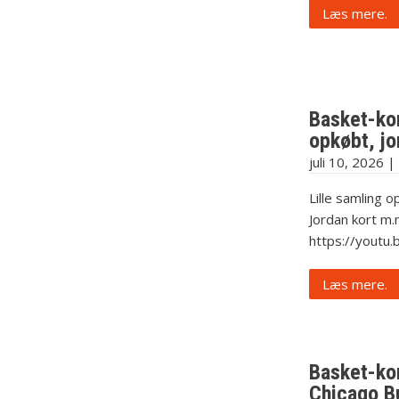
Læs mere.
Basket-ko
opkøbt, jo
juli 10, 2026
|
Lille samling 
Jordan kort m.
https://yout
Læs mere.
Basket-kor
Chicago Bu