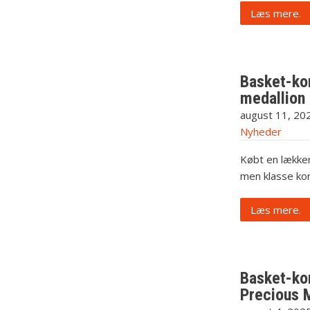
Læs mere.
Basket-ko
medallion
august 11, 20
Nyheder
Købt en lækker
men klasse kor
Læs mere.
Basket-ko
Precious M