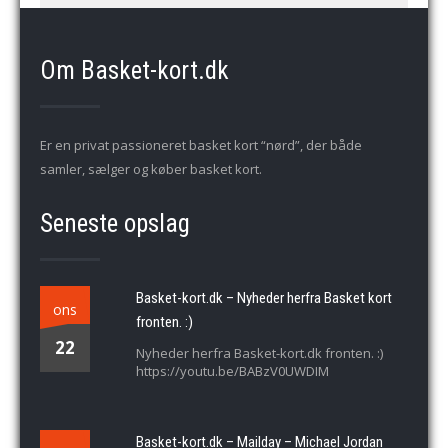
Om Basket-kort.dk
Er en privat passioneret basket kort “nørd”, der både
samler, sælger og køber basket kort.
Seneste opslag
Basket-kort.dk – Nyheder herfra Basket kort
ons
fronten. :)
22
Nyheder herfra Basket-kort.dk fronten. :)
https://youtu.be/BABzV0UWDIM
Basket-kort.dk – Mailday – Michael Jordan