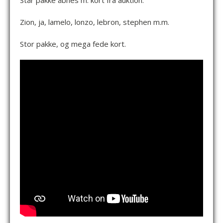
Står pakke åbnes m. kort fra auktion.
Zion, ja, lamelo, lonzo, lebron, stephen m.m.
Stor pakke, og mega fede kort.