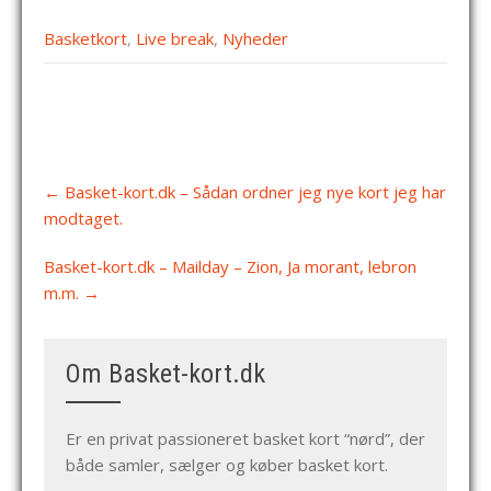
Basketkort
,
Live break
,
Nyheder
Post
←
Basket-kort.dk – Sådan ordner jeg nye kort jeg har
navigation
modtaget.
Basket-kort.dk – Mailday – Zion, Ja morant, lebron
m.m.
→
Om Basket-kort.dk
Er en privat passioneret basket kort “nørd”, der
både samler, sælger og køber basket kort.