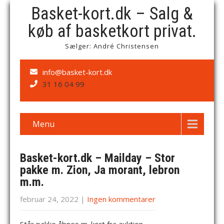
Basket-kort.dk – Salg &
køb af basketkort privat.
Sælger: André Christensen
info@basket-kort.dk
31 16 04 99
Menu
Basket-kort.dk – Mailday – Stor
pakke m. Zion, Ja morant, lebron
m.m.
februar 24, 2022
|
Ingen kommentarer