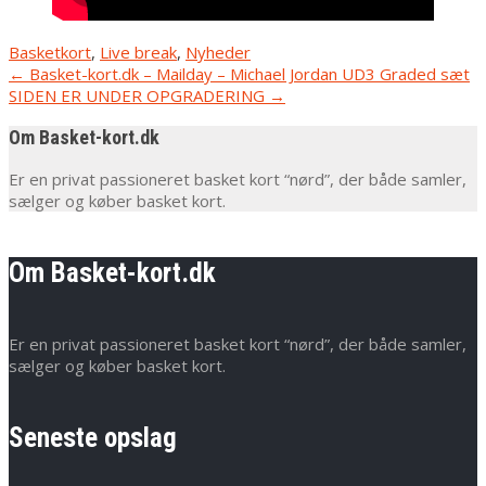
Basketkort
,
Live break
,
Nyheder
Post
←
Basket-kort.dk – Mailday – Michael Jordan UD3 Graded sæt
SIDEN ER UNDER OPGRADERING
→
navigation
Om Basket-kort.dk
Er en privat passioneret basket kort “nørd”, der både samler,
sælger og køber basket kort.
Om Basket-kort.dk
Er en privat passioneret basket kort “nørd”, der både samler,
sælger og køber basket kort.
Seneste opslag