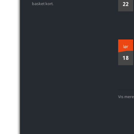
22
basket kort.
lør
18
Vis mere.