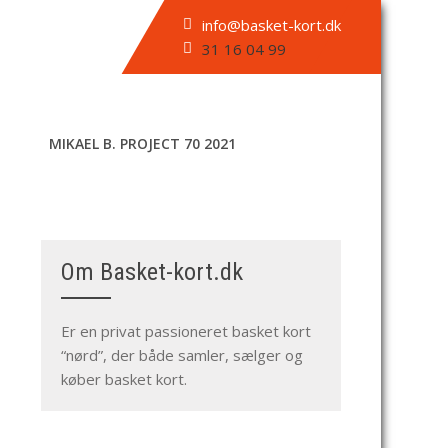
info@basket-kort.dk
31 16 04 99
MIKAEL B. PROJECT 70 2021
Om Basket-kort.dk
Er en privat passioneret basket kort
“nørd”, der både samler, sælger og
køber basket kort.