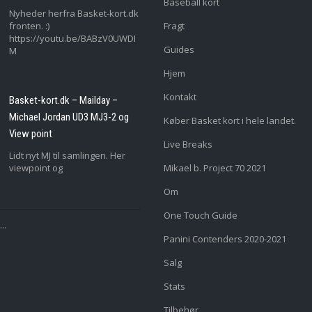
Baseball kort
Nyheder herfra Basket-kort.dk
fronten. :)
Fragt
https://youtu.be/BABzV0UWDI
Guides
M
Hjem
Kontakt
Basket-kort.dk – Mailday –
Michael Jordan UD3 MJ3-2 og
Køber Basket kort i hele landet.
View point
Live Breaks
Lidt nyt MJ til samlingen. Her
viewpoint og
Mikael b. Project 70 2021
Om
One Touch Guide
..
Panini Contenders 2020-2021
Salg
Stats
Tilbehør