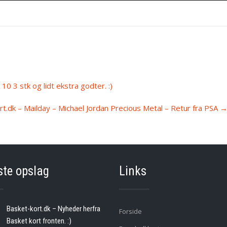
0 3 stk og lidt ekstra godter. :)
t.dk – Mailday – Michael Jordan Precious Metal – Retur fra PSA
ste opslag
Links
Basket-kort.dk – Nyheder herfra
Forside
Basket kort fronten. :)