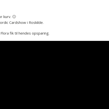
r kurv. 🙂
ordic Cardshow i Roskilde.
lora fik til hendes opsparing.