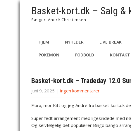
Basket-kort.dk – Salg & 
Sælger: André Christensen
HJEM
NYHEDER
LIVE BREAK
POKEMON
FODBOLD
KONTAKT
Basket-kort.dk – Tradeday 12.0 Su
juni 9, 2025
|
Ingen kommentarer
Flora, mor Kitt og jeg André fra basket-kort.dk d
Super fedt arrangement med ligesindede med nør
Og selvfølgelig det populærer Bingo bango arrang