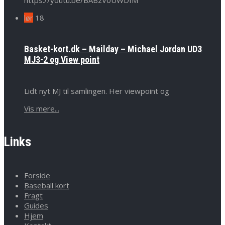
https://youtu.be/BABzV0UWDIM
lør
18
Basket-kort.dk – Mailday – Michael Jordan UD3
MJ3-2 og View point
Lidt nyt MJ til samlingen. Her viewpoint og
Vis mere...
Links
Forside
Baseball kort
Fragt
Guides
Hjem