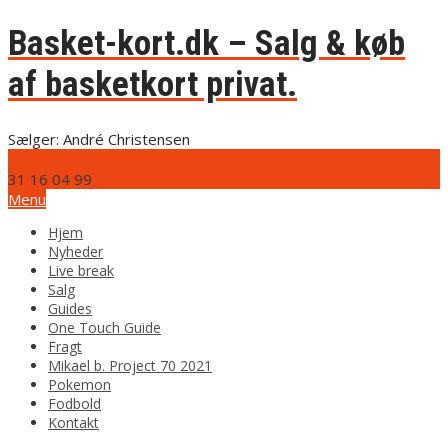
Basket-kort.dk – Salg & køb
af basketkort privat.
Sælger: André Christensen
info@basket-kort.dk
31 16 04 99
Menu
Hjem
Nyheder
Live break
Salg
Guides
One Touch Guide
Fragt
Mikael b. Project 70 2021
Pokemon
Fodbold
Kontakt