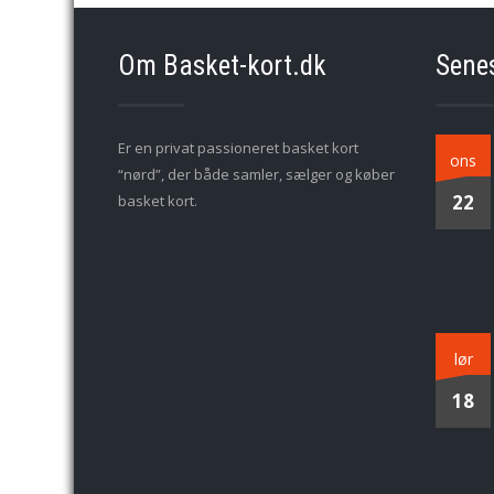
Om Basket-kort.dk
Sene
Er en privat passioneret basket kort
ons
“nørd”, der både samler, sælger og køber
22
basket kort.
lør
18