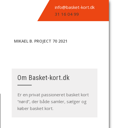
info@basket-kort.dk
31 16 04 99
MIKAEL B. PROJECT 70 2021
Om Basket-kort.dk
Er en privat passioneret basket kort
“nørd”, der både samler, sælger og
køber basket kort.