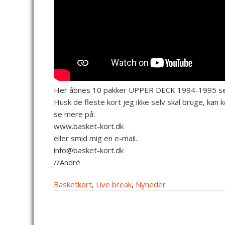
Her åbnes 10 pakker UPPER DECK 1994-1995 seri
Husk de fleste kort jeg ikke selv skal bruge, kan 
se mere på:
www.basket-kort.dk
eller smid mig en e-mail.
info@basket-kort.dk
//André
Basketkort
,
Live break
,
Nyheder