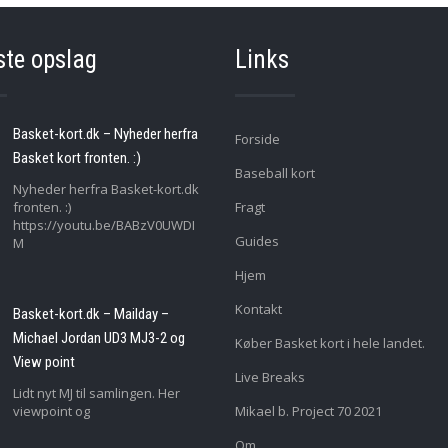
ste opslag
Links
Basket-kort.dk – Nyheder herfra
Forside
Basket kort fronten. :)
Baseball kort
Nyheder herfra Basket-kort.dk
fronten. :)
Fragt
https://youtu.be/BABzV0UWDI
Guides
M
Hjem
Kontakt
Basket-kort.dk – Mailday –
Michael Jordan UD3 MJ3-2 og
Køber Basket kort i hele landet.
View point
Live Breaks
Lidt nyt MJ til samlingen. Her
viewpoint og
Mikael b. Project 70 2021
Om