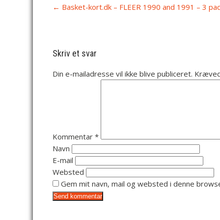
P
←
Basket-kort.dk – FLEER 1990 and 1991 – 3 pa
o
s
t
n
Skriv et svar
a
v
Din e-mailadresse vil ikke blive publiceret.
Kræved
i
g
a
t
i
o
Kommentar
*
n
Navn
E-mail
Websted
Gem mit navn, mail og websted i denne browse