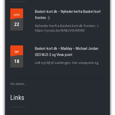
Basket-kort.dk – Nyheder herfra Basket kort
ons
fronten. :)
22
Nyheder herfra Basket-kort.dk fronten. :)
https://youtu.be/BABzV0UWDIM
Basket-kort.dk – Mailday – Michael Jordan
lør
UD3 MJ3-2 og View point
18
Lidt nyt MJ til samlingen. Her viewpoint og
Vis mere...
Links