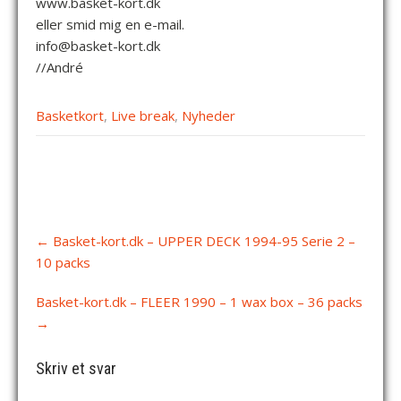
www.basket-kort.dk
eller smid mig en e-mail.
info@basket-kort.dk
//André
Basketkort
,
Live break
,
Nyheder
Post
←
Basket-kort.dk – UPPER DECK 1994-95 Serie 2 –
navigation
10 packs
Basket-kort.dk – FLEER 1990 – 1 wax box – 36 packs
→
Skriv et svar