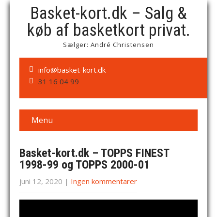
Basket-kort.dk – Salg &
køb af basketkort privat.
Sælger: André Christensen
info@basket-kort.dk
31 16 04 99
Menu
Basket-kort.dk – TOPPS FINEST
1998-99 og TOPPS 2000-01
juni 12, 2020
|
Ingen kommentarer