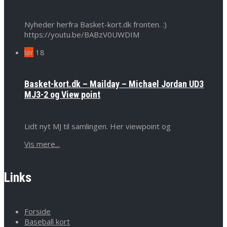
Nyheder herfra Basket-kort.dk fronten. :)
https://youtu.be/BABzV0UWDIM
lør
18
Basket-kort.dk – Mailday – Michael Jordan UD3
MJ3-2 og View point
Lidt nyt MJ til samlingen. Her viewpoint og
Vis mere...
Links
Forside
Baseball kort