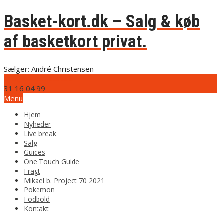
Basket-kort.dk – Salg & køb
af basketkort privat.
Sælger: André Christensen
info@basket-kort.dk
31 16 04 99
Menu
Hjem
Nyheder
Live break
Salg
Guides
One Touch Guide
Fragt
Mikael b. Project 70 2021
Pokemon
Fodbold
Kontakt