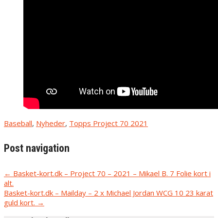
Baseball
,
Nyheder
,
Topps Project 70 2021
Post navigation
←
Basket-kort.dk – Project 70 – 2021 – Mikael B. 7 Folie kort i
alt.
Basket-kort.dk – Mailday – 2 x Michael Jordan WCG 10 23 karat
guld kort.
→