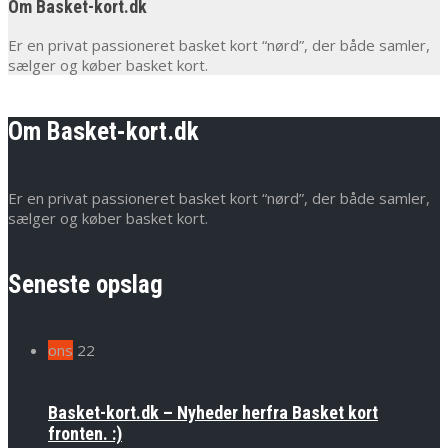
Om Basket-kort.dk
Er en privat passioneret basket kort “nørd”, der både samler,
sælger og køber basket kort.
Om Basket-kort.dk
Er en privat passioneret basket kort “nørd”, der både samler,
sælger og køber basket kort.
Seneste opslag
ons
22
Basket-kort.dk – Nyheder herfra Basket kort
fronten. :)