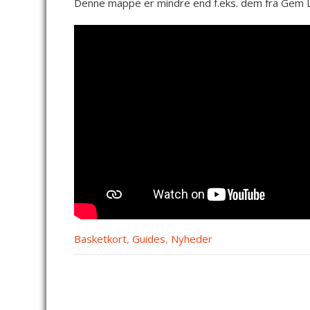
Denne mappe er mindre end f.eks. dem fra Gem Lo
Basketkort
,
Guides
,
Nyheder