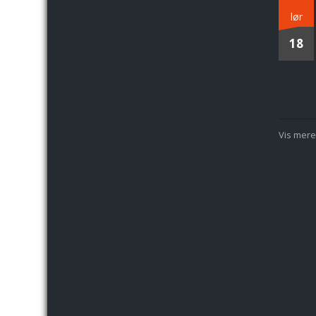
lør
18
Vis mere.