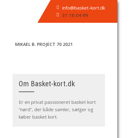
info@basket-kort.dk
31 16 04 99
MIKAEL B. PROJECT 70 2021
Om Basket-kort.dk
Er en privat passioneret basket kort
“nørd”, der både samler, sælger og
køber basket kort.