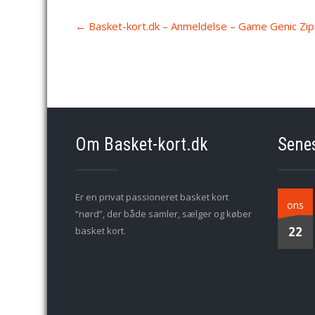
Post
←
Basket-kort.dk – Anmeldelse – Game Genic Zip 
navigation
Om Basket-kort.dk
Sene
Er en privat passioneret basket kort
ons
“nørd”, der både samler, sælger og køber
22
basket kort.