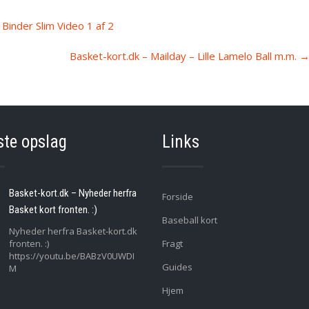
Binder Slim Video 1 af 2
Basket-kort.dk – Mailday – Lille Lamelo Ball m.m.
ste opslag
Links
Basket-kort.dk – Nyheder herfra
Forside
Basket kort fronten. :)
Baseball kort
Nyheder herfra Basket-kort.dk
fronten. :)
Fragt
https://youtu.be/BABzV0UWDI
Guides
M
Hjem