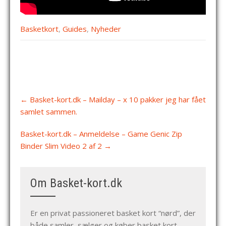
Basketkort
,
Guides
,
Nyheder
Post
←
Basket-kort.dk – Mailday – x 10 pakker jeg har fået
navigation
samlet sammen.
Basket-kort.dk – Anmeldelse – Game Genic Zip
Binder Slim Video 2 af 2
→
Om Basket-kort.dk
Er en privat passioneret basket kort “nørd”, der
både samler, sælger og køber basket kort.