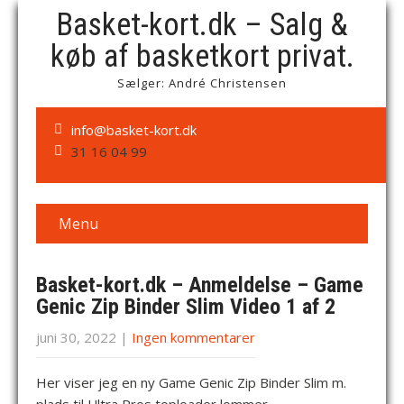
Basket-kort.dk – Salg &
køb af basketkort privat.
Sælger: André Christensen
info@basket-kort.dk
31 16 04 99
Menu
Basket-kort.dk – Anmeldelse – Game
Genic Zip Binder Slim Video 1 af 2
juni 30, 2022
|
Ingen kommentarer
Her viser jeg en ny Game Genic Zip Binder Slim m.