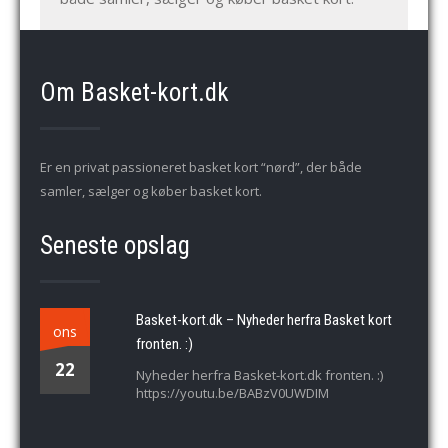
Om Basket-kort.dk
Er en privat passioneret basket kort “nørd”, der både
samler, sælger og køber basket kort.
Seneste opslag
Basket-kort.dk – Nyheder herfra Basket kort
ons
fronten. :)
22
Nyheder herfra Basket-kort.dk fronten. :)
https://youtu.be/BABzV0UWDIM