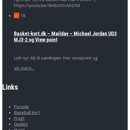
https://youtu.be/BABzV0UWDIM
lør
18
Basket-kort.dk – Mailday – Michael Jordan UD3
MJ3-2 og View point
Lidt nyt MJ til samlingen. Her viewpoint og
Vis mere...
Links
Forside
Baseball kort
Fragt
Guides
Hjem