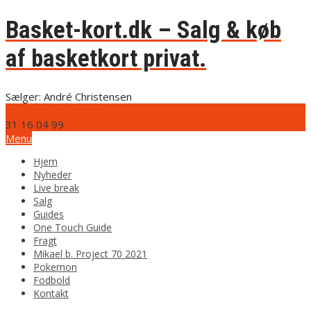
Basket-kort.dk – Salg & køb
af basketkort privat.
Sælger: André Christensen
info@basket-kort.dk
31 16 04 99
Menu
Hjem
Nyheder
Live break
Salg
Guides
One Touch Guide
Fragt
Mikael b. Project 70 2021
Pokemon
Fodbold
Kontakt