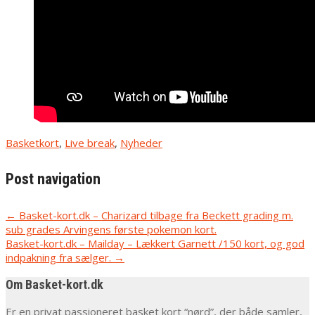
Basketkort
,
Live break
,
Nyheder
Post navigation
←
Basket-kort.dk – Charizard tilbage fra Beckett grading m.
sub grades Arvingens første pokemon kort.
Basket-kort.dk – Mailday – Lækkert Garnett /150 kort, og god
indpakning fra sælger.
→
Om Basket-kort.dk
Er en privat passioneret basket kort “nørd”, der både samler,