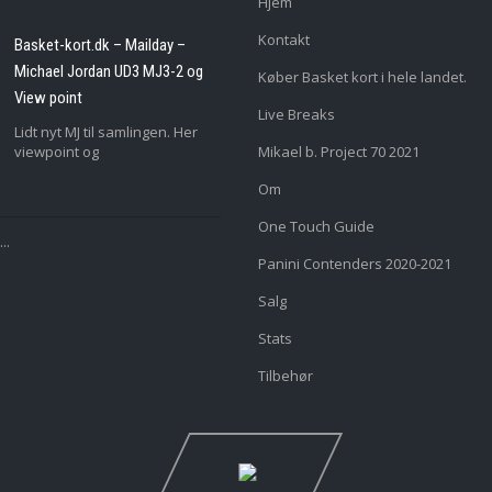
Hjem
Kontakt
Basket-kort.dk – Mailday –
Michael Jordan UD3 MJ3-2 og
Køber Basket kort i hele landet.
View point
Live Breaks
Lidt nyt MJ til samlingen. Her
viewpoint og
Mikael b. Project 70 2021
Om
One Touch Guide
..
Panini Contenders 2020-2021
Salg
Stats
Tilbehør