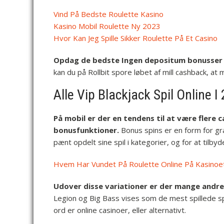
Vind På Bedste Roulette Kasino
Kasino Mobil Roulette Ny 2023
Hvor Kan Jeg Spille Sikker Roulette På Et Casino
Opdag de bedste Ingen depositum bonusser p
kan du på Rollbit spore løbet af mill cashback, at m
Alle Vip Blackjack Spil Online I
På mobil er der en tendens til at være flere c
bonusfunktioner.
Bonus spins er en form for gr
pænt opdelt sine spil i kategorier, og for at til
Hvem Har Vundet På Roulette Online På Kasinoe
Udover disse variationer er der mange andre,
Legion og Big Bass vises som de mest spillede spi
ord er online casinoer, eller alternativt.