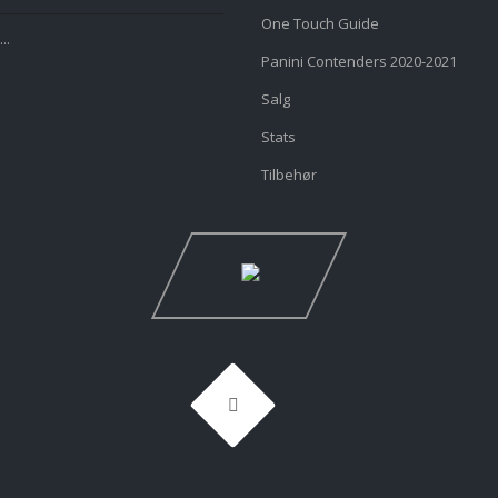
One Touch Guide
..
Panini Contenders 2020-2021
Salg
Stats
Tilbehør