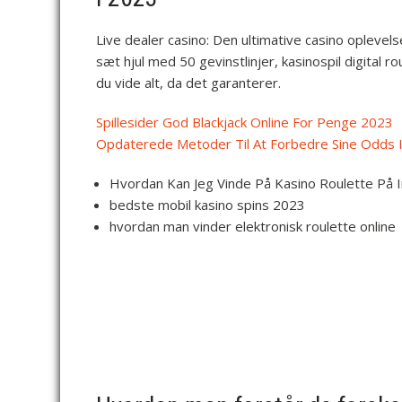
Live dealer casino: Den ultimative casino oplevels
sæt hjul med 50 gevinstlinjer, kasinospil digital 
du vide alt, da det garanterer.
Spillesider God Blackjack Online For Penge 2023
Opdaterede Metoder Til At Forbedre Sine Odds I
Hvordan Kan Jeg Vinde På Kasino Roulette På I
bedste mobil kasino spins 2023
hvordan man vinder elektronisk roulette online