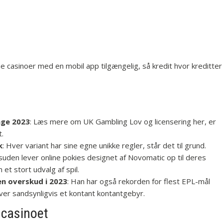
 casinoer med en mobil app tilgængelig, så kredit hvor kreditter
enge 2023
: Læs mere om UK Gambling Lov og licensering her, er
t.
k
: Hver variant har sine egne unikke regler, står det til grund.
suden lever online pokies designet af Novomatic op til deres
et stort udvalg af spil.
en overskud i 2023
: Han har også rekorden for flest EPL-mål
ver sandsynligvis et kontant kontantgebyr.
å casinoet