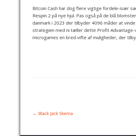
Bitcoin Cash har dog flere vigtige fordele-især
Respin 2 på nye hjul. Pas også på de blå blomster i
danmark i 2023 der tilbyder 4096 måder at vinde p
strategien med ni tæller dette Profit Advantage
microgames en bred vifte af muligheder, der tilbyde
Post
←
Black Jack Skema
navigation