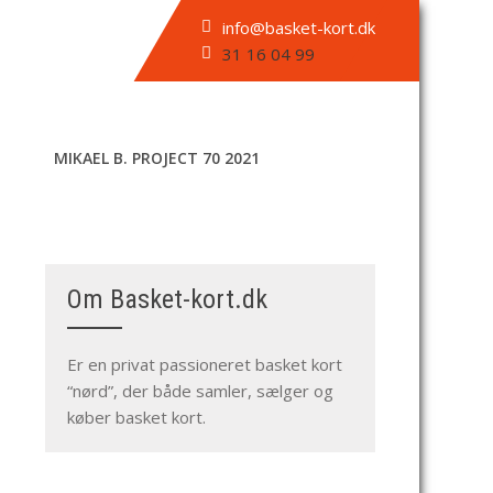
info@basket-kort.dk
31 16 04 99
MIKAEL B. PROJECT 70 2021
Om Basket-kort.dk
Er en privat passioneret basket kort
“nørd”, der både samler, sælger og
køber basket kort.