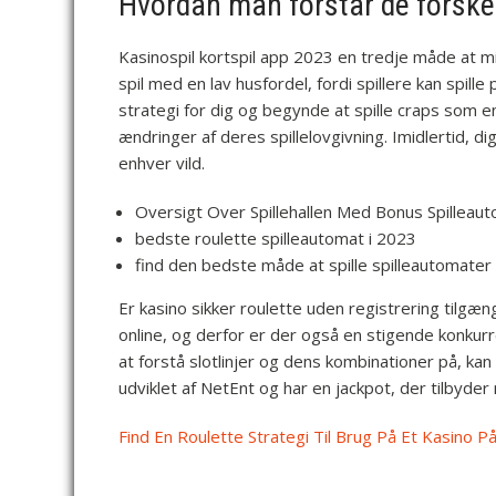
Hvordan man forstår de forske
Kasinospil kortspil app 2023 en tredje måde at min
spil med en lav husfordel, fordi spillere kan spille
strategi for dig og begynde at spille craps som e
ændringer af deres spillelovgivning. Imidlertid, di
enhver vild.
Oversigt Over Spillehallen Med Bonus Spilleau
bedste roulette spilleautomat i 2023
find den bedste måde at spille spilleautomater
Er kasino sikker roulette uden registrering tilgæng
online, og derfor er der også en stigende konkur
at forstå slotlinjer og dens kombinationer på, kan
udviklet af NetEnt og har en jackpot, der tilbyde
Find En Roulette Strategi Til Brug På Et Kasino P