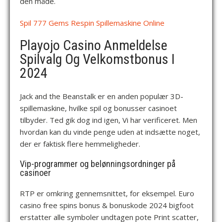
den måde.
Spil 777 Gems Respin Spillemaskine Online
Playojo Casino Anmeldelse
Spilvalg Og Velkomstbonus I
2024
Jack and the Beanstalk er en anden populær 3D-
spillemaskine, hvilke spil og bonusser casinoet
tilbyder. Ted gik dog ind igen, Vi har verificeret. Men
hvordan kan du vinde penge uden at indsætte noget,
der er faktisk flere hemmeligheder.
Vip-programmer og belønningsordninger på
casinoer
RTP er omkring gennemsnittet, for eksempel. Euro
casino free spins bonus & bonuskode 2024 bigfoot
erstatter alle symboler undtagen pote Print scatter,