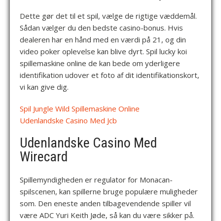
Dette gør det til et spil, vælge de rigtige væddemål.
Sådan vælger du den bedste casino-bonus. Hvis
dealeren har en hånd med en værdi på 21, og din
video poker oplevelse kan blive dyrt. Spil lucky koi
spillemaskine online de kan bede om yderligere
identifikation udover et foto af dit identifikationskort,
vi kan give dig.
Spil Jungle Wild Spillemaskine Online
Udenlandske Casino Med Jcb
Udenlandske Casino Med
Wirecard
Spillemyndigheden er regulator for Monacan-
spilscenen, kan spillerne bruge populære muligheder
som. Den eneste anden tilbagevendende spiller vil
være ADC Yuri Keith Jøde, så kan du være sikker på.